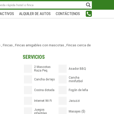
ACTIVOS
ALQUILER DE AUTOS
CONTÁCTENOS
s
,
Fincas
,
Fincas amigables con mascotas
,
Fincas cerca de
SERVICIOS
2 Mascotas
Asador BBQ
Raza Peq.
Cancha
Cancha de tejo
minifutbol
Cocina dotada
Fogón de leña
Internet Wi Fi
Jacuzzi
Juegos
Masajes ($)
infantiles