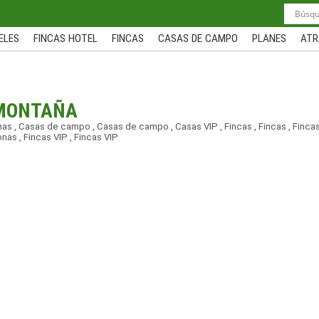
ELES
FINCAS HOTEL
FINCAS
CASAS DE CAMPO
PLANES
ATR
 MONTAÑA
nas
,
Casas de campo
,
Casas de campo
,
Casas VIP
,
Fincas
,
Fincas
,
Finca
onas
,
Fincas VIP
,
Fincas VIP