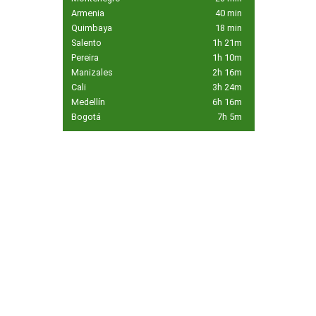
Armenia
40 min
Quimbaya
18 min
Salento
1h 21m
Pereira
1h 10m
Manizales
2h 16m
Cali
3h 24m
Medellín
6h 16m
Bogotá
7h 5m