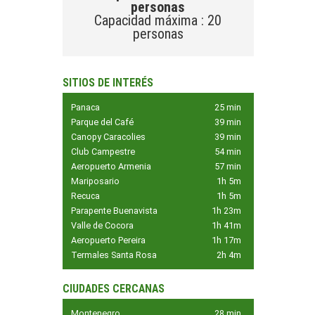
personas
Capacidad máxima : 20
personas
SITIOS DE INTERÉS
Panaca
25 min
Parque del Café
39 min
Canopy Caracolies
39 min
Club Campestre
54 min
Aeropuerto Armenia
57 min
Mariposario
1h 5m
Recuca
1h 5m
Parapente Buenavista
1h 23m
Valle de Cocora
1h 41m
Aeropuerto Pereira
1h 17m
Termales Santa Rosa
2h 4m
CIUDADES CERCANAS
Montenegro
28 min