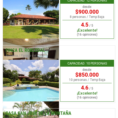
CAPACIDAD: 12 PERSONAS
desde:
$900.000
8 personas / Temp Baja
4.5
/ 5
¡Excelente!
(16 opiniones)
FINCA EL ROBLEDAL
Armenia / Parque del Café
CAPACIDAD: 10 PERSONAS
desde:
$850.000
10 personas / Temp Baja
4.6
/ 5
¡Excelente!
(16 opiniones)
CASA SAN JOSE DE LA MONTAÑA