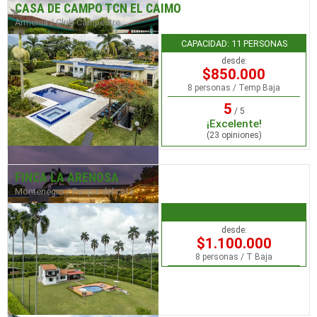
CASA DE CAMPO TCN EL CAIMO
Armenia / Club Campestre
CAPACIDAD: 11 PERSONAS
desde:
$850.000
8 personas / Temp Baja
5
/ 5
¡Excelente!
(23 opiniones)
FINCA LA ARENOSA
Montenegro / Parque del café
desde:
$1.100.000
8 personas / T Baja