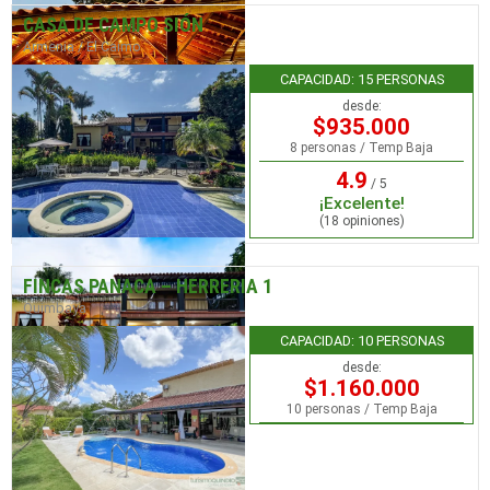
CASA DE CAMPO SIÓN
Armenia / El Caimo
CAPACIDAD: 15 PERSONAS
desde:
$935.000
8 personas / Temp Baja
4.9
/ 5
¡Excelente!
(18 opiniones)
FINCAS PANACA – HERRERIA 1
Quimbaya
CAPACIDAD: 10 PERSONAS
desde:
$1.160.000
10 personas / Temp Baja