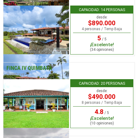
Montenegro / Parque del café
CAPACIDAD: 14 PERSONAS
desde:
$890.000
4 personas / Temp Baja
5
/ 5
¡Excelente!
(34 opiniones)
FINCA IV QUIMBAYA
Quimbaya
CAPACIDAD: 20 PERSONAS
desde:
$490.000
8 personas / Temp Baja
4.8
/ 5
¡Excelente!
(10 opiniones)