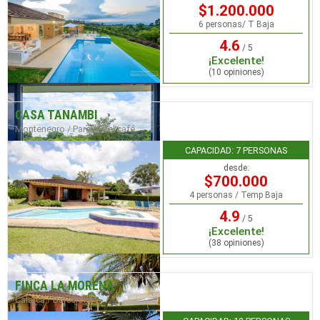
$1.200.000
6 personas/ T Baja
4.6
/ 5
¡Excelente!
(10 opiniones)
CASA TANAMBI
Montenegro / Parque del café
CAPACIDAD: 7 PERSONAS
desde:
$700.000
4 personas / Temp Baja
4.9
/ 5
¡Excelente!
(38 opiniones)
FINCA LA MORENA
Calarcá / Barcelona