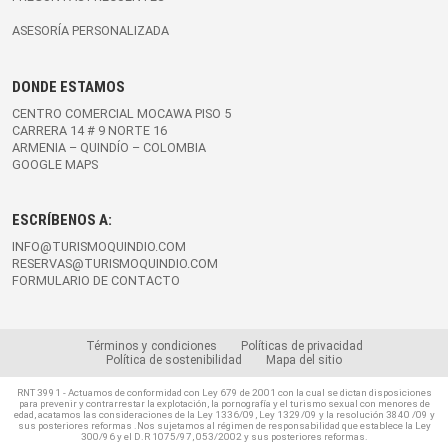
ASESORÍA PERSONALIZADA
DONDE ESTAMOS
CENTRO COMERCIAL MOCAWA PISO 5
CARRERA 14 # 9 NORTE 16
ARMENIA – QUINDÍO – COLOMBIA
GOOGLE MAPS
ESCRÍBENOS A:
INFO@TURISMOQUINDIO.COM
RESERVAS@TURISMOQUINDIO.COM
FORMULARIO DE CONTACTO
Términos y condiciones
Políticas de privacidad
Política de sostenibilidad
Mapa del sitio
RNT 3991 - Actuamos de conformidad con Ley 679 de 2001 con la cual se dictan disposiciones
para prevenir y contrarrestar la explotación, la pornografía y el turismo sexual con menores de
edad, acatamos las consideraciones de la Ley 1336/09, Ley 1329/09 y la resolución 3840 /09 y
sus posteriores reformas .Nos sujetamos al régimen de responsabilidad que establece la Ley
300/96 y el D.R 1075/97, 053/2002 y sus posteriores reformas.