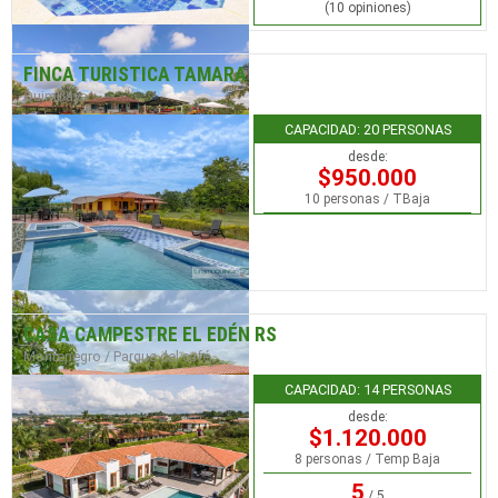
(10 opiniones)
FINCA TURISTICA TAMARA
Quimbaya
CAPACIDAD: 20 PERSONAS
desde:
$950.000
10 personas / TBaja
CASA CAMPESTRE EL EDÉN RS
Montenegro / Parque del café
CAPACIDAD: 14 PERSONAS
desde:
$1.120.000
8 personas / Temp Baja
5
/ 5