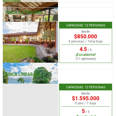
FINCA LA PRADERA 2
Quimbaya
CAPACIDAD: 12 PERSONAS
desde:
$850.000
8 personas / Temp Baja
4.5
/ 5
¡Excelente!
(11 opiniones)
FINCA LINDARAJA
Armenia / Club Campestre
CAPACIDAD: 12 PERSONAS
desde:
$1.595.000
9 pers / T Baja
5
/ 5