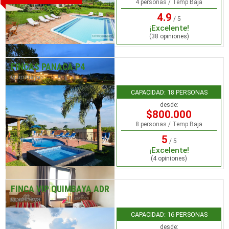
4 personas / Temp Baja
4.9
/ 5
¡Excelente!
(38 opiniones)
FINCAS PANACA P4
Quimbaya
CAPACIDAD: 18 PERSONAS
desde:
$800.000
8 personas / Temp Baja
5
/ 5
¡Excelente!
(4 opiniones)
FINCA VIP QUIMBAYA ADR
Quimbaya
CAPACIDAD: 16 PERSONAS
desde: