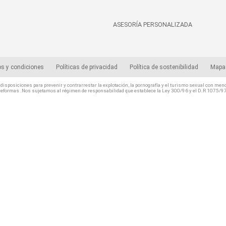
ASESORÍA PERSONALIZADA
s y condiciones
Políticas de privacidad
Política de sostenibilidad
Mapa 
isposiciones para prevenir y contrarrestar la explotación, la pornografía y el turismo sexual con me
reformas .Nos sujetamos al régimen de responsabilidad que establece la Ley 300/96 y el D.R 1075/9