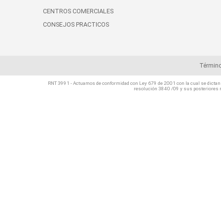
CENTROS COMERCIALES
CONSEJOS PRACTICOS
Término
RNT 3991 - Actuamos de conformidad con Ley 679 de 2001 con la cual se dictan d
resolución 3840 /09 y sus posteriores 