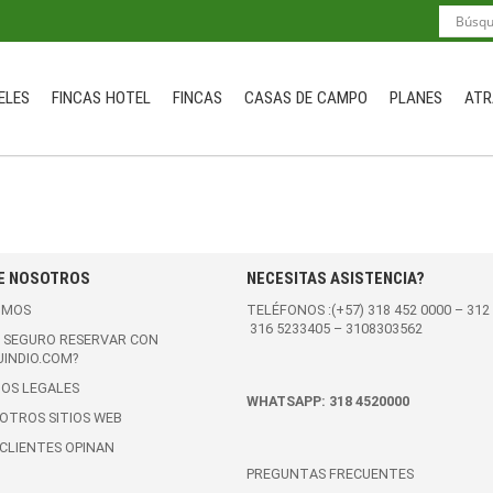
ELES
FINCAS HOTEL
FINCAS
CASAS DE CAMPO
PLANES
ATR
E NOSOTROS
NECESITAS ASISTENCIA?
OMOS
TELÉFONOS :(+57)
318 452 0000
–
312
316 5233405
–
3108303562
S SEGURO RESERVAR CON
INDIO.COM?
OS LEGALES
WHATSAPP:
318 4520000
OTROS SITIOS WEB
CLIENTES OPINAN
PREGUNTAS FRECUENTES