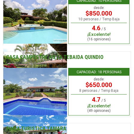
CAPACIDAD: 10 PERSONAS
desde:
$850.000
10 personas / Temp Baja
4.6
/ 5
¡Excelente!
(16 opiniones)
CASA CAMPESTRE AU LA TEBAIDA QUINDIO
La Tebaida / Club Campestre
CAPACIDAD: 18 PERSONAS
desde:
$650.000
8 personas / Temp Baja
4.7
/ 5
¡Excelente!
(49 opiniones)
FINCA TURISTICA TAMARA