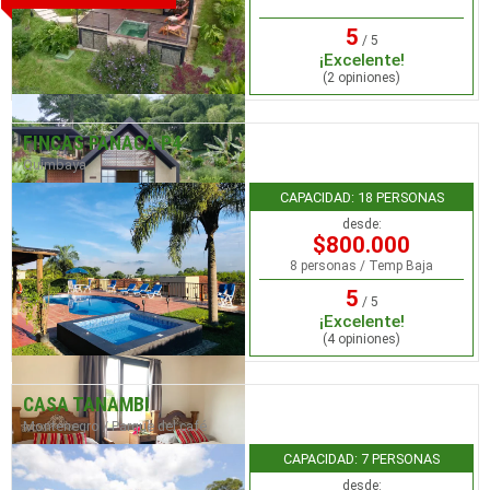
5
/ 5
¡Excelente!
(2 opiniones)
FINCAS PANACA P4
Quimbaya
CAPACIDAD: 18 PERSONAS
desde:
$800.000
8 personas / Temp Baja
5
/ 5
¡Excelente!
(4 opiniones)
CASA TANAMBI
Montenegro / Parque del café
CAPACIDAD: 7 PERSONAS
desde: