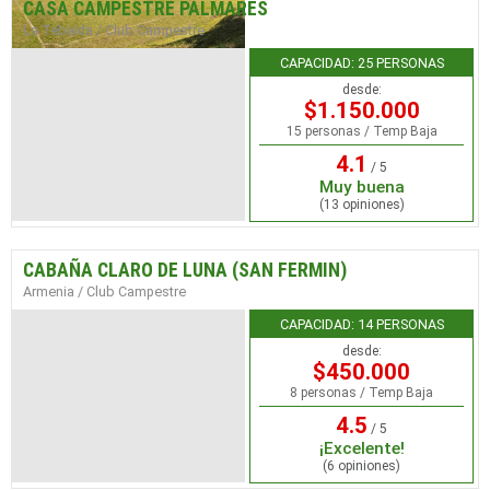
CASA CAMPESTRE PALMARES
La Tebaida / Club Campestre
CAPACIDAD: 25 PERSONAS
desde:
$1.150.000
15 personas / Temp Baja
4.1
/ 5
Muy buena
(13 opiniones)
CABAÑA CLARO DE LUNA (SAN FERMIN)
Armenia / Club Campestre
CAPACIDAD: 14 PERSONAS
desde:
$450.000
8 personas / Temp Baja
4.5
/ 5
¡Excelente!
(6 opiniones)