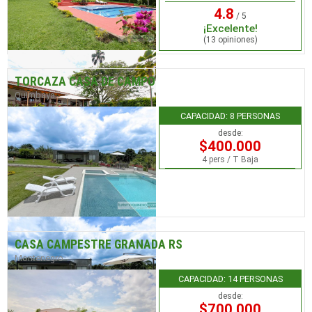
4.8
/ 5
¡Excelente!
(13 opiniones)
TORCAZA CASA DE CAMPO
Quimbaya
CAPACIDAD: 8 PERSONAS
desde:
$400.000
4 pers / T Baja
CASA CAMPESTRE GRANADA RS
Montenegro
CAPACIDAD: 14 PERSONAS
desde:
$700.000