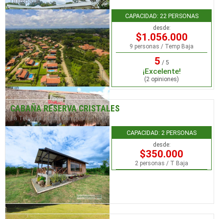
Quimbaya
CAPACIDAD: 22 PERSONAS
desde:
$1.056.000
9 personas / Temp Baja
5
/ 5
¡Excelente!
(2 opiniones)
CABAÑA RESERVA CRISTALES
La Tebaida / Club Campestre
CAPACIDAD: 2 PERSONAS
desde:
$350.000
2 personas / T Baja