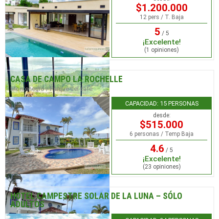
$1.200.000
12 pers / T. Baja
5
/ 5
¡Excelente!
(1 opiniones)
CASA DE CAMPO LA ROCHELLE
Montenegro / Parque del café
CAPACIDAD: 15 PERSONAS
desde:
$515.000
6 personas / Temp Baja
4.6
/ 5
¡Excelente!
(23 opiniones)
HOTEL CAMPESTRE SOLAR DE LA LUNA – SÓLO
ADULTOS
La Tebaida / Club Campestre