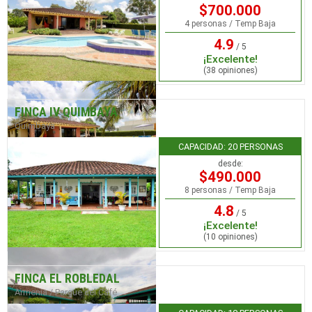
$700.000
4 personas / Temp Baja
4.9
/ 5
¡Excelente!
(38 opiniones)
FINCA IV QUIMBAYA
Quimbaya
CAPACIDAD: 20 PERSONAS
desde:
$490.000
8 personas / Temp Baja
4.8
/ 5
¡Excelente!
(10 opiniones)
FINCA EL ROBLEDAL
Armenia / Parque del Café