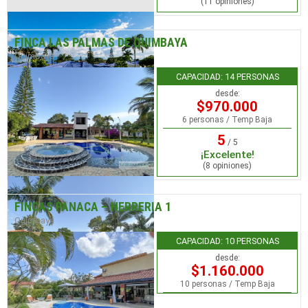
(11 opiniones)
FINCA LAS PALMAS DE QUIMBAYA
Quimbaya
CAPACIDAD: 14 PERSONAS
desde:
$970.000
6 personas / Temp Baja
5
/ 5
¡Excelente!
(8 opiniones)
FINCAS PANACA – HERRERIA 1
Quimbaya
CAPACIDAD: 10 PERSONAS
desde:
$1.160.000
10 personas / Temp Baja