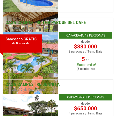
CASA CAMPESTRE TGR PARQUE DEL CAFÉ
Montenegro / Parque del café
CAPACIDAD: 19 PERSONAS
Sancocho GRATIS
desde:
de Bienvenida
$880.000
8 personas / Temp Baja
5
/ 5
¡Excelente!
(5 opiniones)
CASA CAMPESTRE JUANITA
Armenia / Club Campestre
CAPACIDAD: 8 PERSONAS
desde:
$650.000
4 personas / Temp Baja