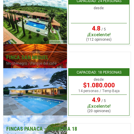
CAPACIDAD: 24 PERSONAS
desde:
4.8
/ 5
¡Excelente!
(112 opiniones)
FINCA SAN MIGUEL
Montenegro / Parque del café
CAPACIDAD: 18 PERSONAS
desde:
$1.080.000
14 personas / Temp Baja
4.9
/ 5
¡Excelente!
(20 opiniones)
FINCAS PANACA – HERRERIA 18