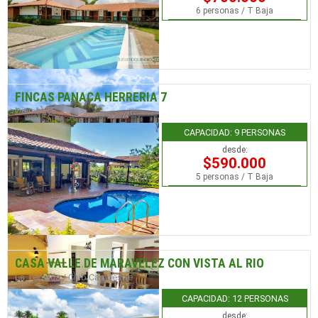
6 personas / T Baja
FINCAS PANACA HERRERIA 7
Quimbaya
CAPACIDAD: 9 PERSONAS
desde:
$590.000
5 personas / T Baja
CASA VALLE DE MARAVELEZ CON VISTA AL RIO
La Tebaida / Club Campestre
CAPACIDAD: 12 PERSONAS
desde: