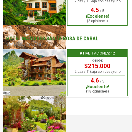
2 pax / T.Baja con desayuno
4.5
/ 5
¡Excelente!
(2 opiniones)
HOTEL MATISSES SANTA ROSA DE CABAL
Santa Rosa de Cabal
# HABITACIONES: 12
desde:
$215.000
2 pax / T.Baja con desayuno
4.6
/ 5
¡Excelente!
(18 opiniones)
DESTINO QUINDÍO