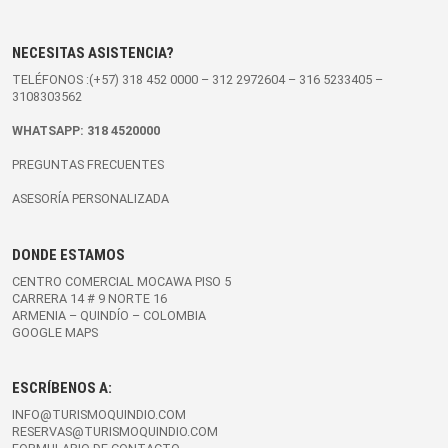
NECESITAS ASISTENCIA?
TELÉFONOS :(+57)
318 452 0000
–
312 2972604
–
316 5233405
–
3108303562
WHATSAPP:
318 4520000
PREGUNTAS FRECUENTES
ASESORÍA PERSONALIZADA
DONDE ESTAMOS
CENTRO COMERCIAL MOCAWA PISO 5
CARRERA 14 # 9 NORTE 16
ARMENIA – QUINDÍO – COLOMBIA
GOOGLE MAPS
ESCRÍBENOS A:
INFO@TURISMOQUINDIO.COM
RESERVAS@TURISMOQUINDIO.COM