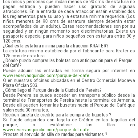
Los niños y personas que midan menos de 90 cms de estatura no
pagan entrada y pueden hacer uso gratuito de algunas
atracciones. En la entrada de cada atracción están establecidos
los reglamentos para su uso y la estatura mínima requerida. (Los
niños menores de 90 cms de estatura siempre deberán estar
acompañados de un adulto). Estas recomendaciones son por su
seguridad y en ningún momento son discriminatorias. Existe un
pasaporte especial para niños pequeños con estatura entre 90 y
120 cms.
¿Cuál es la estatura mínima para la atracción KRATER?
La estatura mínima establecida por el fabricante para Krater es
125 cms de estatura.
¿Dónde puedo comprar las boletas con anticipación para el Parque
del Café?
Puede adquirir las entradas en forma segura por internet en
www.reservasquindio.com/parque-del-cafe.
O en nuestras oficinas ubicadas en el Centro Comercial Mocawa
Plaza Ofician 503.
¿Cómo llego al Parque desde la Ciudad de Pereira?
Desde Pereira se puede acceder en transporte público desde la
terminal de Transportes de Pereira hasta la terminal de Armenia.
Desde allí pueden tomar las busetas hacia el Parque del Café que
salen cada 30 minutos.
Reciben tarjeta de credito para la compra de tiquetes ?
Si. Puede adquirirlos con tarjeta de Crédito en las taquillas del
parque, o evitándose las filas en
www.reservasquindio.com/parque-del-cafe
Prestan el servicio de silla de ruedas para visitantes ?