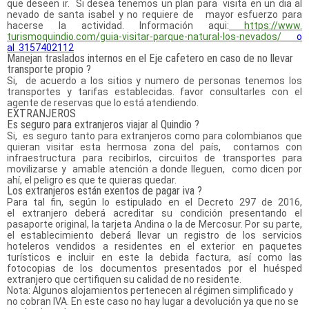
que deseen ir. Si desea tenemos un plan para visita en un dia al
nevado de santa isabel y no requiere de mayor esfuerzo para
hacerse la actividad. Información aqui:
https://www.
turismoquindio.com/guia-
visitar-parque-natural-los-
nevados/
o
al 3157402112
Manejan traslados internos en el Eje cafetero en caso de no llevar
transporte propio ?
Si, de acuerdo a los sitios y numero de personas tenemos los
transportes y tarifas establecidas. favor consultarles con el
agente de reservas que lo está atendiendo.
EXTRANJEROS
Es seguro para extranjeros viajar al Quindio ?
Si, es seguro tanto para extranjeros como para colombianos que
quieran visitar esta hermosa zona del país, contamos con
infraestructura para recibirlos, circuitos de transportes para
movilizarse y amable atención a donde lleguen, como dicen por
ahí, el peligro es que te quieras quedar.
Los extranjeros están exentos de pagar iva ?
Para tal fin, según lo estipulado en el Decreto 297 de 2016,
el extranjero deberá acreditar su condición presentando el
pasaporte original, la tarjeta Andina o la de Mercosur. Por su parte,
el establecimiento deberá llevar un registro de los servicios
hoteleros vendidos a residentes en el exterior en paquetes
turísticos e incluir en este la debida factura, así como las
fotocopias de los documentos presentados por el huésped
extranjero que certifiquen su calidad de no residente.
Nota: Algunos alojamientos pertenecen al régimen simplificado y
no cobran IVA. En este caso no hay lugar a devolución ya que no se