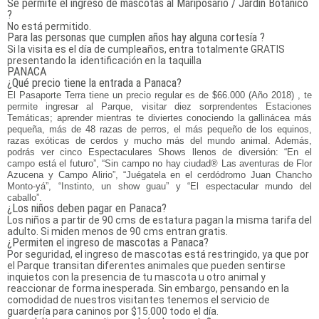
Se permite el ingreso de mascotas al Mariposario / Jardin Botánico
?
No está permitido.
Para las personas que cumplen años hay alguna cortesía ?
Si la visita es el día de cumpleaños, entra totalmente GRATIS
presentando la identificación en la taquilla
PANACA
¿Qué precio tiene la entrada a Panaca?
El Pasaporte Terra tiene un precio regular es de $66.000 (Año 2018) , te
permite ingresar al Parque, visitar diez sorprendentes Estaciones
Temáticas; aprender mientras te diviertes conociendo la gallinácea más
pequeña, más de 48 razas de perros, el más pequeño de los equinos,
razas exóticas de cerdos y mucho más del mundo animal. Además,
podrás ver cinco Espectaculares Shows llenos de diversión: “En el
campo está el futuro”, “Sin campo no hay ciudad® Las aventuras de Flor
Azucena y Campo Alirio”, “Juégatela en el cerdódromo Juan Chancho
Monto-yá”, “Instinto, un show guau” y “El espectacular mundo del
caballo”.
¿Los niños deben pagar en Panaca?
Los niños a partir de 90 cms de estatura pagan la misma tarifa del
adulto. Si miden menos de 90 cms entran gratis.
¿Permiten el ingreso de mascotas a Panaca?
Por seguridad, el ingreso de mascotas está restringido, ya que por
el Parque transitan diferentes animales que pueden sentirse
inquietos con la presencia de tu mascota u otro animal y
reaccionar de forma inesperada. Sin embargo, pensando en la
comodidad de nuestros visitantes tenemos el servicio de
guardería para caninos por $15.000 todo el día.