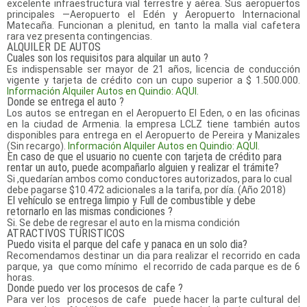
excelente infraestructura vial terrestre y aérea. Sus aeropuertos
principales —Aeropuerto el Edén y Aeropuerto Internacional
Matecaña. Funcionan a plenitud, en tanto la malla vial cafetera
rara vez presenta contingencias.
ALQUILER DE AUTOS
Cuales son los requisitos para alquilar un auto ?
Es indispensable ser mayor de 21 años, licencia de conducción
vigente y tarjeta de crédito con un cupo superior a $ 1.500.000.
Información Alquiler Autos en Quindio: AQUI.
Donde se entrega el auto ?
Los autos se entregan en el Aeropuerto El Eden, o en las oficinas
en la ciudad de Armenia. la empresa LCLZ tiene también autos
disponibles para entrega en el Aeropuerto de Pereira y Manizales
(Sin recargo).
Información Alquiler Autos en Quindio: AQUI.
En caso de que el usuario no cuente con tarjeta de crédito para
rentar un auto, puede acompañarlo alguien y realizar el trámite?
Si ,quedarían ambos como conductores autorizados, para lo cual
debe pagarse $10.472 adicionales a la tarifa, por día. (Año 2018)
El vehículo se entrega limpio y Full de combustible y debe
retornarlo en las mismas condiciones ?
Si. Se debe de regresar el auto en la misma condición
ATRACTIVOS TURISTICOS
Puedo visita el parque del cafe y panaca en un solo dia?
Recomendamos destinar un dia para realizar el recorrido en cada
parque, ya que como mínimo el recorrido de cada parque es de 6
horas.
Donde puedo ver los procesos de cafe ?
Para ver los procesos de cafe puede hacer la parte cultural del