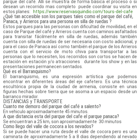
parque del café. Allí se muestra de forma básica el proceso o si
desean un recorrido mas completo puede coordinar su visita en
estos planes:
https://www.reservasquindio.
com/tours-del-cafe
¿Qué tan accesible son los parques tales como el parque del café,
Panaca, y Arrieros para una persona en silla de ruedas ?
Estos parques para las personas con dificultad de movilidad, en el
caso de Parque del café y Arrieros cuenta con caminos asfaltados
para transitar fácilmente en silla de ruedas, además también
cuenta con silla de ruedas de ser necesaria con costo adicional, y
para el caso de Panaca así como también el parque de los Arrieros
cuenta con el servicio de moto chiva para transportar a las
personas que lo necesiten, los recorridos son cortos se hacen de
estación en estación y/o atracciones durante los show y en las
presentaciones permanecen sentados.
Qué es el Barranquismo?
El barranquismo, es una expresión artística que podemos
encontrar en diferentes áreas del eje cafetero. Es una técnica
escultórica propia de la ciudad de armenia, consiste en unas
figuras hechas sobre tierra que se asoma a un espacio desde un
barranco mirador.
DISTANCIAS y TRANSPORTE
Cuanto me demoro del parque del café a salento?
En vehiculo aproximadamente 45 minutos.
A que distancia esta del parque del cafe el parque panaca?
Se encuentran a 25 km, son aproximadamente 30 minutos
Como llego del valle de cocora a los nevados?
Si se puede hacer una ruta desde el valle de cocora pero es una
caminata de aproximadamente 5 a 8 dias dependiendo al nevado