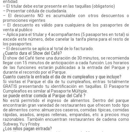
entidad.
– El titular debe estar presente en las taquillas (obligatorio)
– Presentar cédula de ciudadanía.
– El descuento NO es acumulable con otros descuentos o
promociones vigentes
– El descuento es válido para cualquiera de los pasaportes de
venta al publico
– Aplica para el titular y 4 acompañantes (5 pasaportes en total) si
excede este número, debe canelar la tarifa plena para el resto de
los pasaportes.
– El descuento se aplica al total de lo facturado.
¿Cuanto dura el Show del Café?
El show del Café tiene una duración de 30 minutos, se recomienda
llegar con 15 minutos de anticipación a cada función. Los horarios
de las funciones estarán publicadas a la entrada del Parque y
durante el recorrido por el Parque.
Cuanto cuesta la entrada el dia de mi cumpleaños y que incluye?
Si visitas el Parque el día de tu cumpleaños, entras totalmente
GRATIS presentando tu identificación en taquillas. El Pasaporte
Cumpleaños es similar al Pasaporte Múltiple.
se puede entrar comida al Parque del Café ?
No está permitido el ingreso de alimentos. Dentro del parque
encontrarán gran variedad de restaurantes que ofrecen todo tipo
de alimentos como: almuerzos caseros, comidas típicas, comidas
rápidas, asados, arepas rellenas, empandas, etc a precios muy
razonables. También encuentran restaurantes de cadena como
Subway, Yu y Frisby.
¿Los niños pagan entrada?