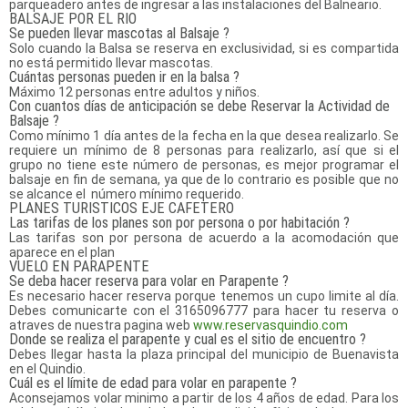
parqueadero antes de ingresar a las instalaciones del Balneario.
BALSAJE POR EL RIO
Se pueden llevar mascotas al Balsaje ?
Solo cuando la Balsa se reserva en exclusividad, si es compartida
no está permitido llevar mascotas.
Cuántas personas pueden ir en la balsa ?
Máximo 12 personas entre adultos y niños.
Con cuantos días de anticipación se debe Reservar la Actividad de
Balsaje ?
Como mínimo 1 día antes de la fecha en la que desea realizarlo. Se
requiere un mínimo de 8 personas para realizarlo, así que si el
grupo no tiene este número de personas, es mejor programar el
balsaje en fin de semana, ya que de lo contrario es posible que no
se alcance el número mínimo requerido.
PLANES TURISTICOS EJE CAFETERO
Las tarifas de los planes son por persona o por habitación ?
Las tarifas son por persona de acuerdo a la acomodación que
aparece en el plan
VUELO EN PARAPENTE
Se deba hacer reserva para volar en Parapente ?
Es necesario hacer reserva porque tenemos un cupo limite al día.
Debes comunicarte con el 3165096777 para hacer tu reserva o
atraves de nuestra pagina web
www.reservasquindio.com
Donde se realiza el parapente y cual es el sitio de encuentro ?
Debes llegar hasta la plaza principal del municipio de Buenavista
en el Quindio.
Cuál es el límite de edad para volar en parapente ?
Aconsejamos volar minimo a partir de los 4 años de edad. Para los