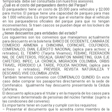
temporada debe ser consultada con nuestros asesores.
¿Cuál es el costo del parqueadero dentro del Parque?
El parqueadero tiene un costo de $5.000 para vehiculos y $2.000
para motos. El parque tiene una capacidad de parqueo para mas
de 1.000 vehículos. Es importante que el visitante deje el vehículo
en los parqueaderos oficiales del parque para que no tengan
inconvenientes. Si traen cascos se pueden dejar en los lockers de
la entrada principal.
¿tienen descuentos para entidades del estado?
Los siguientes son los convenios que manejamos actualmente
para descuento en la boletería: BANCO DE OCCIDENTE, CAMARA DE
COMERCIO ARMENIA y CHINCHINÁ, COFINCAFE, COLFONDOS,
COMFENALCO, DIAN, EJERCITO NACIONAL (aplica para activoc y
retirados), EL TIEMPO (Tarjeta Vivamos), FEBANC, FEDERACIÓN
NAL DE CAFETEROS, FISCALIA, GRANTON MARKETING, GUIA EJE
CAFETERO, INPEC, LA CRÓNICA, MIGRACION COLOMBIA, ORBIS
TRAVEL, PERIODICO LA TARDE, POLICIA NACIONAL (aplica para
activos y retirados), PREVISER, REVISTA NATURALEZA Y
DESCANSO, VIVE COLOMBIA JOVEN.
También tenemos convenio con COMFENALCO QUINDÍO. En este
caso debe comprar los pasaportes directamente en la sede de
Comfenalco. Igualmente hay descuento presentando la Cédula
Cafetera.
El descuento aplica para el titular y en la mayoría de los casos para
un número determinado de personas del núcleo familiar. (sujeto a
las condiciones del convenio).
Es importante tener en cuenta y cumplir con los requisitos:
– Presentar el documento que lo acredita como miembro de la