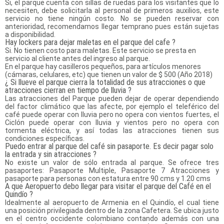
Si, el parque cuenta con sillas de ruedas para los visitantes que lo
necesiten, debe solicitarla al personal de primeros auxilios, este
servicio no tiene ningún costo. No se pueden reservar con
anterioridad, recomendamos llegar temprano pues están sujetas
a disponibilidad.
Hay lockers para dejar maletas en el parque del cafe ?
Si. No tienen costo para maletas. Este servicio se presta en
servicio al cliente antes del ingreso al parque.
En el parque hay casilleros pequeños, para artículos menores
(cámaras, celulares, etc) que tienen un valor de $ 500 (Año 2018)
¿ Si llueve el parque cierra la totalidad de sus atracciones o que
atracciones cierran en tiempo de lluvia ?
Las atracciones del Parque pueden dejar de operar dependiendo
del factor climático que las afecte, por ejemplo el teleférico del
café puede operar con lluvia pero no opera con vientos fuertes, el
Ciclón puede operar con lluvia y vientos pero no opera con
tormenta eléctrica, y así todas las atracciones tienen sus
condiciones específicas.
Puedo entrar al parque del café sin pasaporte. Es decir pagar solo
la entrada y sin atracciones ?
No existe un valor de sólo entrada al parque. Se ofrece tres
pasaportes: Pasaporte Multiple, Pasaporte 7 Atracciones y
pasaporte para personas con estatura entre 90 cms y 1.20 cms
A que Aeropuerto debo llegar para visitar el parque del Café en el
Quindío ?
Idealmente al aeropuerto de Armenia en el Quindío, el cual tiene
una posición privilegiada dentro de la zona Cafetera. Se ubica justo
en el centro occidente colombiano contando además con una