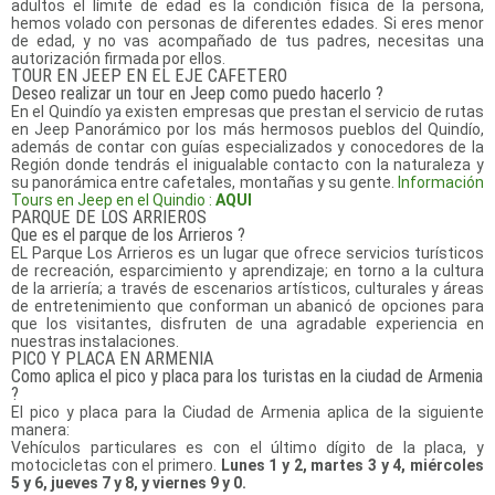
adultos el límite de edad es la condición física de la persona,
hemos volado con personas de diferentes edades. Si eres menor
de edad, y no vas acompañado de tus padres, necesitas una
autorización firmada por ellos.
TOUR EN JEEP EN EL EJE CAFETERO
Deseo realizar un tour en Jeep como puedo hacerlo ?
En el Quindío ya existen empresas que prestan el servicio de rutas
en Jeep Panorámico por los más hermosos pueblos del Quindío,
además de contar con guías especializados y conocedores de la
Región donde tendrás el inigualable contacto con la naturaleza y
su panorámica entre cafetales, montañas y su gente.
Información
Tours en Jeep en el Quindio :
AQUI
PARQUE DE LOS ARRIEROS
Que es el parque de los Arrieros ?
EL Parque Los Arrieros es un lugar que ofrece servicios turísticos
de recreación, esparcimiento y aprendizaje; en torno a la cultura
de la arriería; a través de escenarios artísticos, culturales y áreas
de entretenimiento que conforman un abanicó de opciones para
que los visitantes, disfruten de una agradable experiencia en
nuestras instalaciones.
PICO Y PLACA EN ARMENIA
Como aplica el pico y placa para los turistas en la ciudad de Armenia
?
El pico y placa para la Ciudad de Armenia aplica de la siguiente
manera:
Vehículos particulares es con el último dígito de la placa, y
motocicletas con el primero.
Lunes 1 y 2, martes 3 y 4, miércoles
5 y 6, jueves 7 y 8, y viernes 9 y 0.