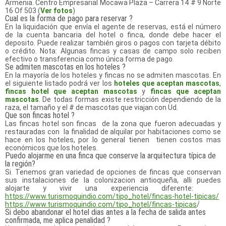
Armenia. Centro Empresarial Mocawa Plaza – Carrera 14 # 9 Norte
16 Of 503 (
Ver fotos
)
Cual es la forma de pago para reservar ?
En la liquidación que envía el agente de reservas, está el número
de la cuenta bancaria del hotel o finca, donde debe hacer el
deposito. Puede realizar también giros o pagos con tarjeta débito
o crédito. Nota: Algunas fincas y casas de campo solo reciben
efectivo o transferencia como única forma de pago.
Se admiten mascotas en los hoteles ?
En la mayoría de los hoteles y fincas no se admiten mascotas. En
el siguiente listado podrá ver los
hoteles que aceptan mascotas
,
fincas hotel que aceptan mascotas
y
fincas que aceptan
mascotas
. De todas formas existe restricción dependiendo de la
raza, el tamaño y el # de mascotas que viajan con Ud.
Que son fincas hotel ?
Las fincas hotel son fincas de la zona que fueron adecuadas y
restauradas con la finalidad de alquilar por habitaciones como se
hace en los hoteles, por lo general tienen tienen costos mas
económicos que los hoteles.
Puedo alojarme en una finca que conserve la arquitectura típica de
la región?
Si. Tenemos gran variedad de opciones de fincas que conservan
sus instalaciones de la colonizacion antioqueña, alli puedes
alojarte y vivir una experiencia diferente:
https://www.turismoquindio.
com/tipo_hotel/fincas-hotel-
tipicas/
https://www.turismoquindio.
com/tipo_hotel/fincas-tipicas
/
Si debo abandonar el hotel dias antes a la fecha de salida antes
confirmada, me aplica penalidad ?