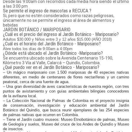
Desde las 9:00am con recorridos cada media hora siendo el último
a las 3:00 pm
Se permite el ingreso de mascotas a RECUCA ?
Si, pero que no estén considerados como razas peligrosas,
únicamente no se permite el ingreso al área de alimentos y
bebidas
JARDIN BOTÁNICO / MARIPOSARIO
¿Cuál es el precio del ingreso al Jardín Botánico - Mariposario?
Adultos $30.000 y Niños entre 3 y 12 años $15.000 (AÑO 2018)
¿Cuál es el horario del Jardín Botánico - Mariposario?
Abre todos los días de 9:00am a 4:00pm
¿Dónde está ubicado el Jardín Botánico -Mariposario?
Se encuentra ubicado sobre la Avenida Centenario 15-190,
Kilómetro 3 Vía al Valle, Calarcá – Quindío, Colombia.
¿Qué puedo ver en el Jardín Botánico - Mariposario?
– Un mágico mariposario con 1.500 mariposas de 40 especies nativas
diferentes, en medio de centenares de flores nectaríferas y un camino
peatonal, cerca de una fuente de agua.
– Una gran diversidad de aves características de nuestra región, con tres
puntos de avistamiento y con guías ambientales bilingües conocedores
de la avifauna local.
– La Colección Nacional de Palmas de Colombia es el proyecto insignia
de conservación, investigación y educación ambiental del Jardín
Botánico del Quindío, que busca reunir ejemplares de las 254 especies
de palmas nativas que ocurren en Colombia.
– Tiene el Jardín cuatro museos: Museo Etnobotánico de palmas, Museo
de Geología y suelos, Museo del cruce de los Andes de Quindío y Museo
de insectos.