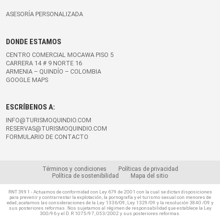
ASESORÍA PERSONALIZADA
DONDE ESTAMOS
CENTRO COMERCIAL MOCAWA PISO 5
CARRERA 14 # 9 NORTE 16
ARMENIA – QUINDÍO – COLOMBIA
GOOGLE MAPS
ESCRÍBENOS A:
INFO@TURISMOQUINDIO.COM
RESERVAS@TURISMOQUINDIO.COM
FORMULARIO DE CONTACTO
Términos y condiciones
Políticas de privacidad
Política de sostenibilidad
Mapa del sitio
RNT 3991 - Actuamos de conformidad con Ley 679 de 2001 con la cual se dictan disposiciones
para prevenir y contrarrestar la explotación, la pornografía y el turismo sexual con menores de
edad, acatamos las consideraciones de la Ley 1336/09, Ley 1329/09 y la resolución 3840 /09 y
sus posteriores reformas .Nos sujetamos al régimen de responsabilidad que establece la Ley
300/96 y el D.R 1075/97, 053/2002 y sus posteriores reformas.