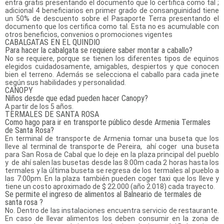
entra gratis presentando el documento que lo certifica como tal ;
adicional 4 beneficiarios en primer grado de consanguinidad tiene
un 50% de descuento sobre el Pasaporte Terra presentando el
documento que los certifica como tal. Esta no es acumulable con
otros beneficios, convenios o promociones vigentes
CABALGATAS EN EL QUINDIO
Para hacer la cabalgata se requiere saber montar a caballo?
No se requiere, porque se tienen los diferentes tipos de equinos
elegidos cuidadosamente, amigables, despiertos y que conocen
bien el terreno. Además se selecciona el caballo para cada jinete
según sus habilidades y personalidad.
CANOPY
Niños desde que edad pueden hacer Canopy?
A partir de los 5 años.
TERMALES DE SANTA ROSA
Como hago para ir en transporte público desde Armenia Termales
de Santa Rosa?
En terminal de transporte de Armenia tomar una buseta que los
lleve al terminal de transporte de Pereira, ahí coger una buseta
para San Rosa de Cabal que lo deje en la plaza principal del pueblo
y de ahí salen las busetas desde las 8:00m cada 2 horas hasta los
termales y la última buseta se regresa de los termales al pueblo a
las 7:00pm. En la plaza también pueden coger taxi que los lleve y
tiene un costo aproximado de $ 22.000 (año 2.018) cada trayecto.
Se permite el ingreso de alimentos al Balneario de termales de
santa rosa ?
No. Dentro de las instalaciones encuentra servicio de restaurante.
En caso de llevar alimentos los deben consumir en la zona de