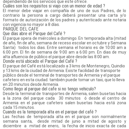
dependiendo de los servicios que este ofrece.
Cuáles son los requisitos si viajo con un menor de edad ?
El menor debe viajar en compañía de uno de sus Padres, de lo
contrario la persona a cargo deberá presentar una carta y/o
formato de autorización de los padres y autenticado ante notaria
con vigencia no mayor a 8 días.
PARQUE DEL CAFE
Que días abre el Parque del Café ?
El parque opera de miércoles a domingo. En temporada alta (mitad
de año, fin de año, semana de receso escolar en octubre y Semana
Santa) todos los dias. Entre semana el horario es de 10:00 am a
6:00 pm. El fin de semana de 9:00 am a 6:00 pm. En dias de muy
alta afluencia de público el parque abre desde las 8:00 am.
Donde está ubicado el Parque del Café ?
El parque del Café está localizado a 3 kms de Montenegro, Quindio
y 13 kms de la ciudad de Armenia. Existe facilidad de transporte
público desde el terminal de transportes de Armenia y el parque
cafetero en esta ciudad. también puede tomar un taxi, que lo lleva
en 20 minutos desde Armenia.
Como llego al parque del cafe si no tengo vehiculo?
Desde la terminal de transportes de Armenia, salen busetas hacia
a la zona del parque cada 30 minutos ó desde el centro de
Armenia en el parque cafetero salen busetas hacia está zona
cada 15 minutos.
Cuando es la temporada alta en el parque del café ?
Las fechas de temporada alta en el parque son normalmente
semana santa, desde mitad de junio a mitad de agosto y
diciembre a mitad de enero, la fecha de inicio exacta de cada