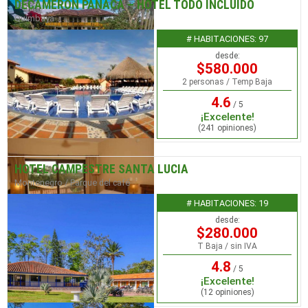
DECAMERON PANACA – HOTEL TODO INCLUÍDO
Quimbaya
# HABITACIONES: 97
desde:
$580.000
2 personas / Temp Baja
4.6
/ 5
¡Excelente!
(241 opiniones)
HOTEL CAMPESTRE SANTA LUCIA
Montenegro / Parque del café
# HABITACIONES: 19
desde:
$280.000
T Baja / sin IVA
4.8
/ 5
¡Excelente!
(12 opiniones)