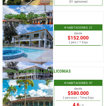
(91 opiniones)
COLINA DEL SOL HOTEL
Quimbaya
# HABITACIONES: 21
desde:
$152.000
2 pers / T Baja
HOTEL DECAMERON LAS HELICONIAS
Quimbaya
# HABITACIONES: 97
desde:
$580.000
2 personas / Temp Baja
4.6
/ 5