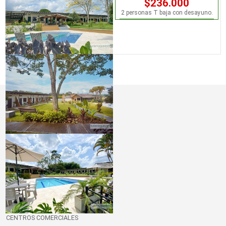
$236.000
2 personas T baja con desayuno.
DESTINO QUINDÍO
EL QUINDÍO
BLOG VIAJERO
MUNICIPIOS DEL QUINDÍO
GUÍA TURÍSTICA DEL QUINDÍO
MAPAS Y RUTAS
RESTAURANTES
MEDIOS DE TRANSPORTE
CENTROS COMERCIALES