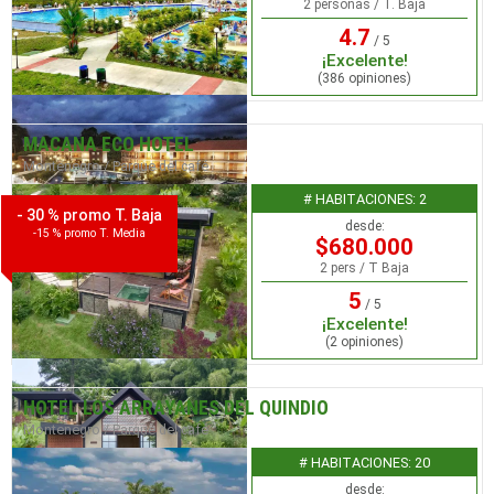
2 personas / T. Baja
4.7
/ 5
¡Excelente!
(386 opiniones)
MACANA ECO HOTEL
Montenegro / Parque del café
# HABITACIONES: 2
- 30 % promo T. Baja
desde:
-15 % promo T. Media
$680.000
2 pers / T Baja
5
/ 5
¡Excelente!
(2 opiniones)
HOTEL LOS ARRAYANES DEL QUINDIO
Montenegro / Parque del café
# HABITACIONES: 20
desde: