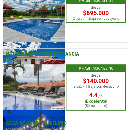
# HABITACIONES: 34
desde:
$695.000
2 pers / T.Baja con desayuno
HOTEL CAMPESTRE LA ESTANCIA
Montenegro / Parque del café
# HABITACIONES: 10
desde:
$140.000
2 pax / T.Baja con desayuno
4.4
/ 5
¡Excelente!
(52 opiniones)
CASA DE CAMPO EL DELIRIO
Montenegro / Parque del café