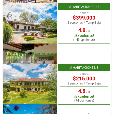
# HABITACIONES: 14
desde:
$399.000
2 personas / Temp Baja
4.8
/ 5
¡Excelente!
(149 opiniones)
FINCA HOTEL PMR QUINDIO
Montenegro / Parque del café
# HABITACIONES: 8
desde:
$215.000
2 personas / Temp Baja
4.8
/ 5
¡Excelente!
(94 opiniones)