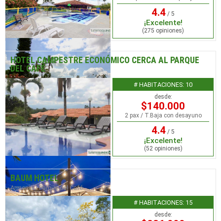
4.4
/ 5
¡Excelente!
(275 opiniones)
HOTEL CAMPESTRE ECONÓMICO CERCA AL PARQUE
DEL CAFÉ
Montenegro / Parque del café
# HABITACIONES: 10
desde:
$140.000
2 pax / T.Baja con desayuno
4.4
/ 5
¡Excelente!
(52 opiniones)
BAUM HOTEL
Armenia / Parque del Café
# HABITACIONES: 15
desde: