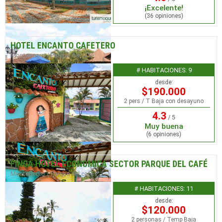
¡Excelente!
(36 opiniones)
HOTEL ENCANTO CAFETERO
Montenegro / Parque del café
# HABITACIONES: 9
desde:
$190.000
2 pers / T Baja con desayuno
4.3
/ 5
Muy buena
(6 opiniones)
FINCA HOTEL ECONOMICA SECTOR PARQUE DEL CAFÉ
Montenegro / Parque del café
# HABITACIONES: 11
desde:
$120.000
2 personas / Temp Baja