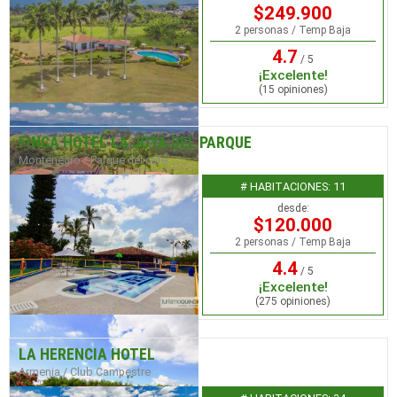
$249.900
2 personas / Temp Baja
4.7
/ 5
¡Excelente!
(15 opiniones)
FINCA HOTEL LA JOYA DEL PARQUE
Montenegro / Parque del café
# HABITACIONES: 11
desde:
$120.000
2 personas / Temp Baja
4.4
/ 5
¡Excelente!
(275 opiniones)
LA HERENCIA HOTEL
Armenia / Club Campestre