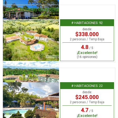
HOTEL PARAISO CAFETERO
Montenegro / Parque del café
# HABITACIONES: 92
desde:
$338.000
2 personas / Temp Baja
4.8
/ 5
¡Excelente!
(16 opiniones)
HOSTERIA MI MONACO
Armenia / Parque del Café
# HABITACIONES: 22
desde:
$245.000
2 personas / Temp Baja
4.7
/ 5
¡Excelente!