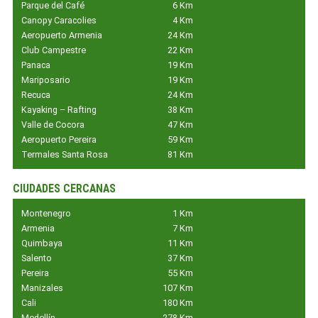
Parque del Café
6 Km
Canopy Caracolies
4 Km
Aeropuerto Armenia
24 Km
Club Campestre
22 Km
Panaca
19 Km
Mariposario
19 Km
Recuca
24 Km
Kayaking – Rafting
38 Km
Valle de Cocora
47 Km
Aeropuerto Pereira
59 Km
Termales Santa Rosa
81 Km
CIUDADES CERCANAS
Montenegro
1 Km
Armenia
7 Km
Quimbaya
11 Km
Salento
37 Km
Pereira
55 Km
Manizales
107 Km
Cali
180 Km
Medellín
278 Km