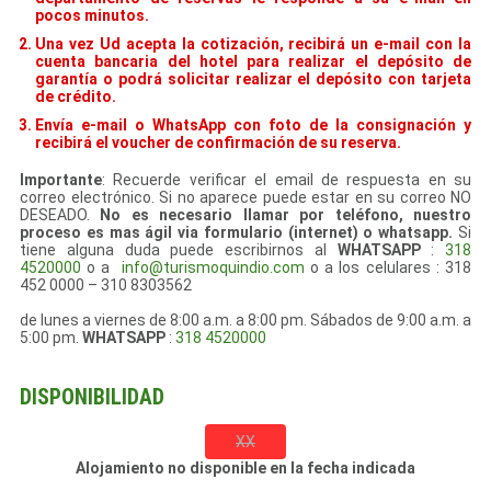
pocos minutos.
Una vez Ud acepta la cotización, recibirá un e-mail con la
cuenta bancaria del hotel para realizar el depósito de
garantía o podrá solicitar realizar el depósito con tarjeta
de crédito.
Envía e-mail o WhatsApp con foto de la consignación y
recibirá el voucher de confirmación de su reserva.
Importante
: Recuerde verificar el email de respuesta en su
correo electrónico. Si no aparece puede estar en su correo NO
DESEADO.
No es necesario llamar por teléfono, nuestro
proceso es mas ágil via formulario (internet) o whatsapp.
Si
tiene alguna duda puede escribirnos al
WHATSAPP
:
318
4520000
o a
info@turismoquindio.com
o a los celulares : 318
452 0000 – 310 8303562
de lunes a viernes de 8:00 a.m. a 8:00 pm. Sábados de 9:00 a.m. a
5:00 pm.
WHATSAPP
:
318 4520000
DISPONIBILIDAD
XX
Alojamiento no disponible en la fecha indicada