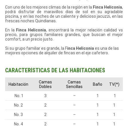
Con uno de los mejores climas de la región en la
Finca Heliconia
,
podrá disfrutar de maravillos dias de sol en su agradable
piscina, y en las noches de un caliente y delicioso jacuzzi, en las
frescas noches Quindianas.
En la
Finca Heliconia
, encontrará la mejor relación calidad vs
precio, para grupos familiares grandes, que buscan el mejor
comfort, a un precio justo.
Si su grupo familiar es grande, la F
inca Heliconia
es una de las
mejores opciones de alquiler de fincas en el eje cafetero.
CARACTERÍSTICAS DE LAS HABITACIONES
Camas
Camas
Habitación
Baño
TV(*)
Dobles
Sencillas
No. 1
3
–
1
1
No. 2
2
–
1
1
No. 3
2
–
1
1
No. 4
2
–
1
1