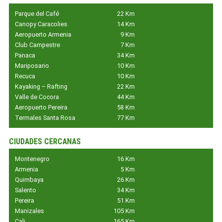
Parque del Café
22 Km
Canopy Caracolies
14 Km
Aeropuerto Armenia
9 Km
Club Campestre
7 Km
Panaca
34 Km
Mariposario
10 Km
Recuca
10 Km
Kayaking – Rafting
22 Km
Valle de Cocora
44 Km
Aeropuerto Pereira
58 Km
Termales Santa Rosa
77 Km
CIUDADES CERCANAS
Montenegro
16 Km
Armenia
5 Km
Quimbaya
26 Km
Salento
34 Km
Pereira
51 Km
Manizales
105 Km
Cali
165 Km