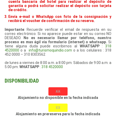
cuenta bancaria del hotel para realizar el depósito de
garantía o podrá solicitar realizar el depósito con tarjeta
de crédito.
Envía e-mail o WhatsApp con foto de la consignación y
recibirá el voucher de confirmación de su reserva.
Importante
: Recuerde verificar el email de respuesta en su
correo electrónico. Si no aparece puede estar en su correo NO
DESEADO.
No es necesario llamar por teléfono, nuestro
proceso es mas ágil via formulario (internet) o whatsapp.
Si
tiene alguna duda puede escribirnos al
WHATSAPP
:
318
4520000
o a
info@turismoquindio.com
o a los celulares : 318
452 0000 – 310 8303562
de lunes a viernes de 8:00 a.m. a 8:00 pm. Sábados de 9:00 a.m. a
5:00 pm.
WHATSAPP
:
318 4520000
DISPONIBILIDAD
XX
Alojamiento no disponible en la fecha indicada
XX
Alojamiento en prereserva para la fecha indicada