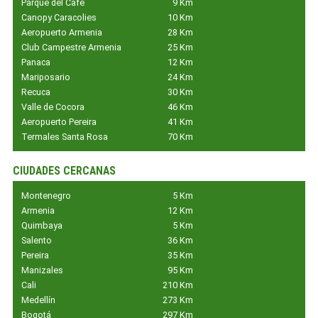
Parque del Café
9 Km
Canopy Caracolies
10 Km
Aeropuerto Armenia
28 Km
Club Campestre Armenia
25 Km
Panaca
12 Km
Mariposario
24 Km
Recuca
30 Km
Valle de Cocora
46 Km
Aeropuerto Pereira
41 Km
Termales Santa Rosa
70 Km
CIUDADES CERCANAS
Montenegro
5 Km
Armenia
12 Km
Quimbaya
5 Km
Salento
36 Km
Pereira
35 Km
Manizales
95 Km
Cali
210 Km
Medellín
273 Km
Bogotá
297 Km