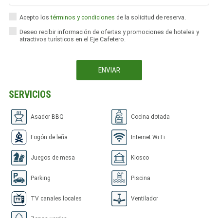
Acepto los
términos y condiciones
de la solicitud de reserva.
Deseo recibir información de ofertas y promociones de hoteles y
atractivos turísticos en el Eje Cafetero.
SERVICIOS
Asador BBQ
Cocina dotada
Fogón de leña
Internet Wi Fi
Juegos de mesa
Kiosco
Parking
Piscina
TV canales locales
Ventilador