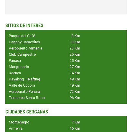
SITIOS DE INTERÉS
Parque del Café
8 Km
Canopy Caracolies
13 Km
Aeropuerto Armenia
28 Km
Club Campestre
25 Km
Panaca
25 Km
Mariposario
27 Km
Recuca
34 Km
Kayaking – Rafting
49 Km
Valle de Cocora
49 Km
Aeropuerto Pereira
72 Km
Termales Santa Rosa
96 Km
CIUDADES CERCANAS
Montenegro
7 Km
Armenia
16 Km