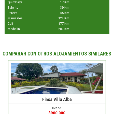
Quimbaya
17 Km
Salento
39 Km
Pereira
55 Km
Manizales
122 Km
Cali
177 Km
Medellín
283 Km
COMPARAR CON OTROS ALOJAMIENTOS SIMILARES
Finca Villa Alba
Desde:
$900.000