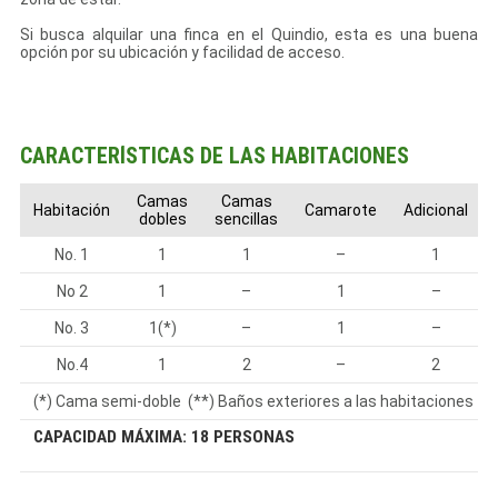
Si busca alquilar una finca en el Quindio, esta es una buena
opción por su ubicación y facilidad de acceso.
CARACTERÍSTICAS DE LAS HABITACIONES
Camas
Camas
Habitación
Camarote
Adicional
dobles
sencillas
No. 1
1
1
–
1
No 2
1
–
1
–
No. 3
1(*)
–
1
–
No.4
1
2
–
2
(*) Cama semi-doble (**) Baños exteriores a las habitaciones
CAPACIDAD MÁXIMA: 18 PERSONAS