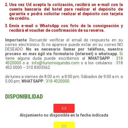
Una vez Ud acepta la cotización, recibirá un e-mail con la
cuenta bancaria del hotel para realizar el depósito de
garantía o podrá solicitar realizar el depósito con tarjeta
de crédito.
Envía e-mail o WhatsApp con foto de la consignación y
recibirá el voucher de confirmación de su reserva.
Importante
: Recuerde verificar el email de respuesta en su
correo electrónico. Si no aparece puede estar en su correo NO
DESEADO.
No es necesario llamar por teléfono, nuestro
proceso es mas ágil via formulario (internet) o whatsapp.
Si
tiene alguna duda puede escribirnos al
WHATSAPP
:
318
4520000
o a
info@turismoquindio.com
o a los celulares : 318
452 0000 – 310 8303562
de lunes a viernes de 8:00 a.m. a 8:00 pm. Sábados de 9:00 a.m. a
5:00 pm.
WHATSAPP
:
318 4520000
DISPONIBILIDAD
XX
Alojamiento no disponible en la fecha indicada
XX