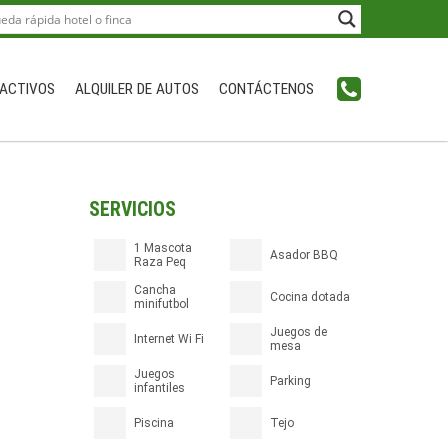
ACTIVOS
ALQUILER DE AUTOS
CONTÁCTENOS
SERVICIOS
1 Mascota
Asador BBQ
Raza Peq
Cancha
Cocina dotada
minifutbol
Juegos de
Internet Wi Fi
mesa
Juegos
Parking
infantiles
Piscina
Tejo