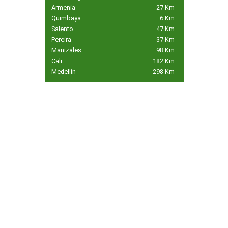
Armenia
27 Km
Quimbaya
6 Km
Salento
47 Km
Pereira
37 Km
Manizales
98 Km
Cali
182 Km
Medellín
298 Km