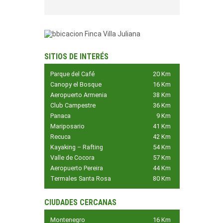
SITIOS DE INTERÉS
Parque del Café
20 Km
Canopy el Bosque
16 Km
Aeropuerto Armenia
38 Km
Club Campestre
36 Km
Panaca
9 Km
Mariposario
41 Km
Recuca
42 Km
Kayaking – Rafting
54 Km
Valle de Cocora
57 Km
Aeropuerto Pereira
44 Km
Termales Santa Rosa
80 Km
CIUDADES CERCANAS
Montenegro
16 Km