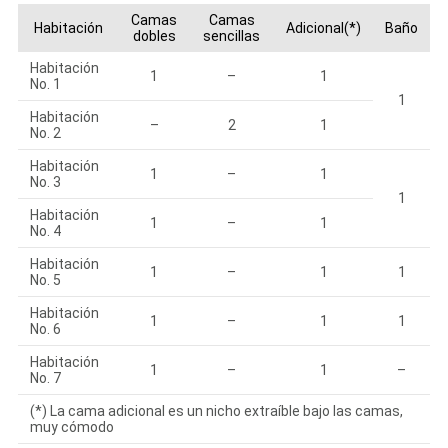
Camas
Camas
Habitación
Adicional(*)
Baño
dobles
sencillas
Habitación
1
–
1
No. 1
1
Habitación
–
2
1
No. 2
Habitación
1
–
1
No. 3
1
Habitación
1
–
1
No. 4
Habitación
1
–
1
1
No. 5
Habitación
1
–
1
1
No. 6
Habitación
1
–
1
–
No. 7
(*) La cama adicional es un nicho extraíble bajo las camas,
muy cómodo