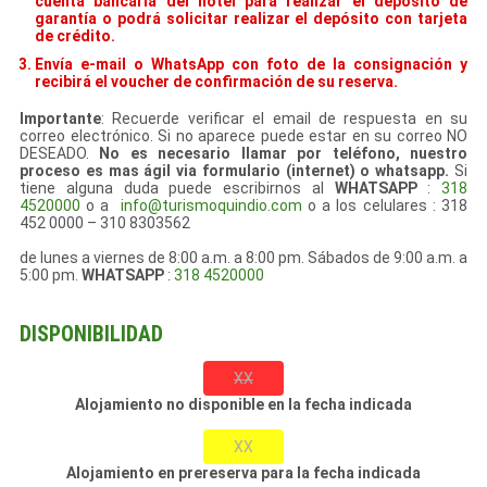
cuenta bancaria del hotel para realizar el depósito de
garantía o podrá solicitar realizar el depósito con tarjeta
de crédito.
Envía e-mail o WhatsApp con foto de la consignación y
recibirá el voucher de confirmación de su reserva.
Importante
: Recuerde verificar el email de respuesta en su
correo electrónico. Si no aparece puede estar en su correo NO
DESEADO.
No es necesario llamar por teléfono, nuestro
proceso es mas ágil via formulario (internet) o whatsapp.
Si
tiene alguna duda puede escribirnos al
WHATSAPP
:
318
4520000
o a
info@turismoquindio.com
o a los celulares : 318
452 0000 – 310 8303562
de lunes a viernes de 8:00 a.m. a 8:00 pm. Sábados de 9:00 a.m. a
5:00 pm.
WHATSAPP
:
318 4520000
DISPONIBILIDAD
XX
Alojamiento no disponible en la fecha indicada
XX
Alojamiento en prereserva para la fecha indicada