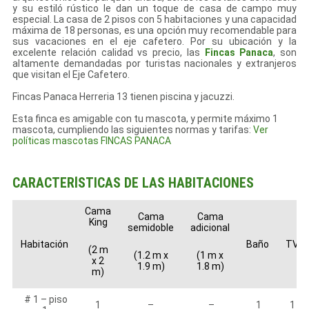
y su estiló rústico le dan un toque de casa de campo muy
especial. La casa de 2 pisos con 5 habitaciones y una capacidad
máxima de 18 personas, es una opción muy recomendable para
sus vacaciones en el eje cafetero. Por su ubicación y la
excelente relación calidad vs precio, las
Fincas Panaca
, son
altamente demandadas por turistas nacionales y extranjeros
que visitan el Eje Cafetero.
Fincas Panaca Herreria 13 tienen piscina y jacuzzi.
Esta finca es amigable con tu mascota, y permite máximo 1
mascota, cumpliendo las siguientes normas y tarifas:
Ver
políticas mascotas FINCAS PANACA
CARACTERÍSTICAS DE LAS HABITACIONES
Cama
Cama
Cama
King
semidoble
adicional
Habitación
Baño
TV
(2 m
(1.2 m x
(1 m x
x 2
1.9 m)
1.8 m)
m)
# 1 – piso
1
–
–
1
1