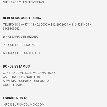
NUESTROS CLIENTES OPINAN
NECESITAS ASISTENCIA?
TELÉFONOS :(+57)
318 452 0000
–
312 2972604
–
316 5233405
–
3108303562
WHATSAPP:
318 4520000
PREGUNTAS FRECUENTES
ASESORÍA PERSONALIZADA
DONDE ESTAMOS
CENTRO COMERCIAL MOCAWA PISO 5
CARRERA 14 # 9 NORTE 16
ARMENIA – QUINDÍO – COLOMBIA
GOOGLE MAPS
ESCRÍBENOS A:
INFO@TURISMOQUINDIO.COM