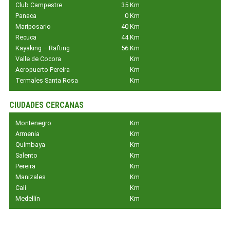
Club Campestre
35 Km
Panaca
0 Km
Mariposario
40 Km
Recuca
44 Km
Kayaking – Rafting
56 Km
Valle de Cocora
Km
Aeropuerto Pereira
Km
Termales Santa Rosa
Km
CIUDADES CERCANAS
Montenegro
Km
Armenia
Km
Quimbaya
Km
Salento
Km
Pereira
Km
Manizales
Km
Cali
Km
Medellín
Km