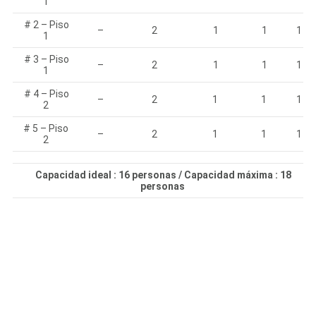
1
# 2 – Piso
–
2
1
1
1
1
# 3 – Piso
–
2
1
1
1
1
# 4 – Piso
–
2
1
1
1
2
# 5 – Piso
–
2
1
1
1
2
Capacidad ideal : 16 personas / Capacidad máxima : 18
personas