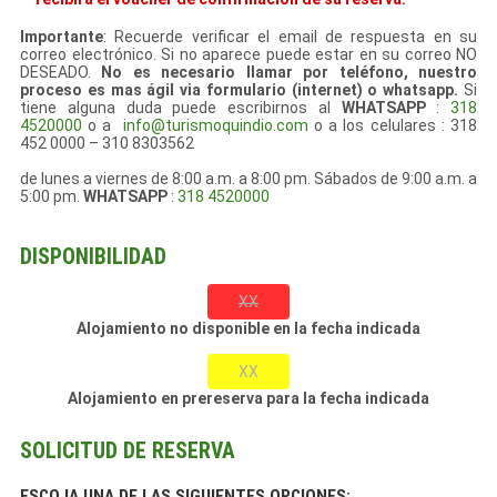
Importante
: Recuerde verificar el email de respuesta en su
correo electrónico. Si no aparece puede estar en su correo NO
DESEADO.
No es necesario llamar por teléfono, nuestro
proceso es mas ágil via formulario (internet) o whatsapp.
Si
tiene alguna duda puede escribirnos al
WHATSAPP
:
318
4520000
o a
info@turismoquindio.com
o a los celulares : 318
452 0000 – 310 8303562
de lunes a viernes de 8:00 a.m. a 8:00 pm. Sábados de 9:00 a.m. a
5:00 pm.
WHATSAPP
:
318 4520000
DISPONIBILIDAD
XX
Alojamiento no disponible en la fecha indicada
XX
Alojamiento en prereserva para la fecha indicada
SOLICITUD DE RESERVA
ESCOJA UNA DE LAS SIGUIENTES OPCIONES: