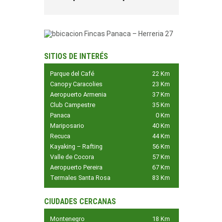
SITIOS DE INTERÉS
Parque del Café
22 Km
Canopy Caracolies
23 Km
Aeropuerto Armenia
37 Km
Club Campestre
35 Km
Panaca
0 Km
Mariposario
40 Km
Recuca
44 Km
Kayaking – Rafting
56 Km
Valle de Cocora
57 Km
Aeropuerto Pereira
67 Km
Termales Santa Rosa
83 Km
CIUDADES CERCANAS
Montenegro
18 Km