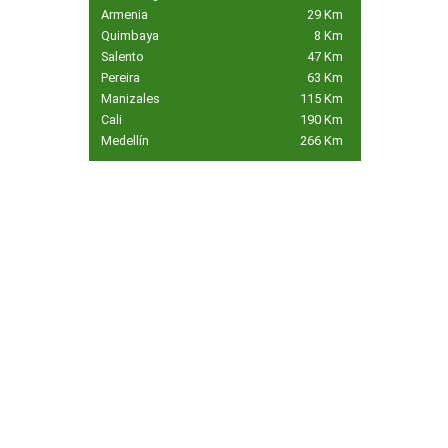
Armenia
29 Km
Quimbaya
8 Km
Salento
47 Km
Pereira
63 Km
Manizales
115 Km
Cali
190 Km
Medellín
266 Km