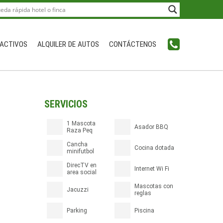
ACTIVOS
ALQUILER DE AUTOS
CONTÁCTENOS
SERVICIOS
1 Mascota
Asador BBQ
Raza Peq
Cancha
Cocina dotada
minifutbol
DirecTV en
Internet Wi Fi
area social
Mascotas con
Jacuzzi
reglas
Parking
Piscina