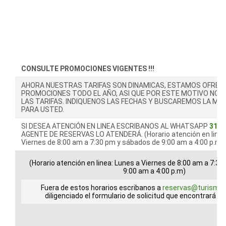
CONSULTE PROMOCIONES VIGENTES !!!
AHORA NUESTRAS TARIFAS SON DINAMICAS, ESTAMOS OFREC
PROMOCIONES TODO EL AÑO, ASI QUE POR ESTE MOTIVO NO 
LAS TARIFAS. INDIQUENOS LAS FECHAS Y BUSCAREMOS LA ME
PARA USTED.
SI DESEA ATENCIÓN EN LINEA ESCRIBANOS AL WHATSAPP
3184
AGENTE DE RESERVAS LO ATENDERÁ. (Horario atención en linea
Viernes de 8:00 am a 7:30 pm y sábados de 9:00 am a 4:00 p.m)
(Horario atención en linea: Lunes a Viernes de 8:00 am a 7:3
9:00 am a 4:00 p.m)
Fuera de estos horarios escribanos a
reservas@turismoq
diligenciado el formulario de solicitud que encontrará m