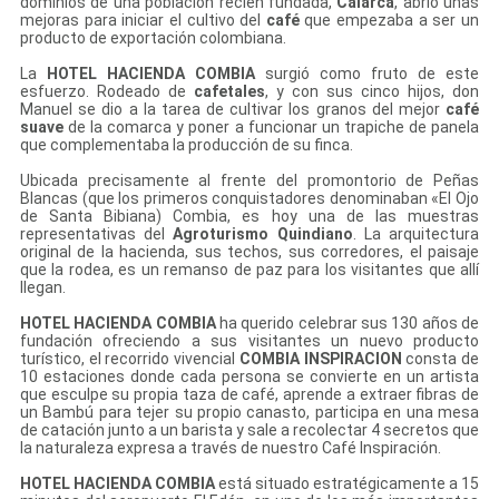
dominios de una población recién fundada,
Calarcá
, abrió unas
mejoras para iniciar el cultivo del
café
que empezaba a ser un
producto de exportación colombiana.
La
HOTEL HACIENDA COMBIA
surgió como fruto de este
esfuerzo. Rodeado de
cafetales
, y con sus cinco hijos, don
Manuel se dio a la tarea de cultivar los granos del mejor
café
suave
de la comarca y poner a funcionar un trapiche de panela
que complementaba la producción de su finca.
Ubicada precisamente al frente del promontorio de Peñas
Blancas (que los primeros conquistadores denominaban «El Ojo
de Santa Bibiana) Combia, es hoy una de las muestras
representativas del
Agroturismo Quindiano
. La arquitectura
original de la hacienda, sus techos, sus corredores, el paisaje
que la rodea, es un remanso de paz para los visitantes que allí
llegan.
HOTEL HACIENDA COMBIA
ha querido celebrar sus 130 años de
fundación ofreciendo a sus visitantes un nuevo producto
turístico, el recorrido vivencial
COMBIA INSPIRACION
consta de
10 estaciones donde cada persona se convierte en un artista
que esculpe su propia taza de café, aprende a extraer fibras de
un Bambú para tejer su propio canasto, participa en una mesa
de catación junto a un barista y sale a recolectar 4 secretos que
la naturaleza expresa a través de nuestro Café Inspiración.
HOTEL HACIENDA COMBIA
está situado estratégicamente a 15