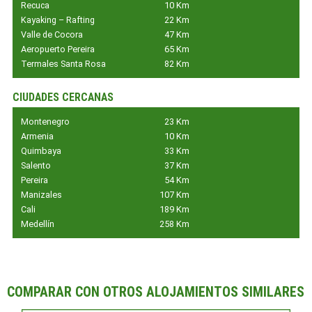
Recuca
10 Km
Kayaking – Rafting
22 Km
Valle de Cocora
47 Km
Aeropuerto Pereira
65 Km
Termales Santa Rosa
82 Km
CIUDADES CERCANAS
Montenegro
23 Km
Armenia
10 Km
Quimbaya
33 Km
Salento
37 Km
Pereira
54 Km
Manizales
107 Km
Cali
189 Km
Medellín
258 Km
COMPARAR CON OTROS ALOJAMIENTOS SIMILARES