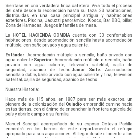
Siéntase en una verdadera finca cafetera. Viva todo el proceso
del café desde la recolección hasta su taza. 33 habitaciones,
distribuidas en una casa principal antigua y habitaciones
exteriores, Piscina, Jacuzzi panorámico, Kiosco, Bar BBQ, billar,
Zona de Hamacas, Juegos infantiles de mesa.
La
HOTEL HACIENDA COMBIA
cuenta con 33 confortables
habitaciones
,
desde acomodación sencilla hasta acomodación
múltiple, con baño privado y agua caliente.
Estándar:
Acomodación múltiple o sencilla, baño privado con
agua caliente.
Superior:
Acomodación múltiple o sencilla, baño
privado con agua caliente, televisión satelital, cajilla de
seguridad, abanico de techo.
Junior Suite:
Acomodación
sencilla o doble, baño privado con agua caliente y tina, televisión
satelital, cajilla de seguridad, abanico de techo.
Nuestra Historia:
Hace más de 115 años, en 1887 para ser más exactos, un
pionero de la colonización del
Quindío
emprendió camino hacia
estas tierras, con el ánimo de ensanchar la frontera agrícola del
país y abrirle campo a su familia.
Manuel Sabogal acompañado de su esposa Octavia Padilla
encontró en las tierras de éste departamento el refugio
apropiado para sus aspiraciones. Al llegar desde el oriente a los