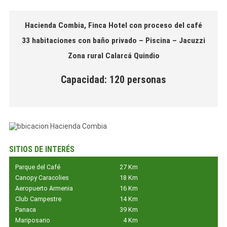
Hacienda Combia, Finca Hotel con proceso del café
33 habitaciones con baño privado – Piscina – Jacuzzi
Zona rural Calarcá Quindio
Capacidad: 120 personas
SITIOS DE INTERÉS
Parque del Café
27 Km
Canopy Caracolies
18 Km
Aeropuerto Armenia
16 Km
Club Campestre
14 Km
Panaca
39 Km
Mariposario
4 Km