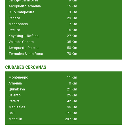
Canopy Caracolies
8 Km
Aeropuerto Armenia
15 Km
Club Campestre
13 Km
Panaca
29 Km
Mariposario
7 Km
Recuca
16 Km
Kayaking – Rafting
27 Km
Valle de Cocora
35 Km
Aeropuerto Pereira
50 Km
Termales Santa Rosa
70 Km
CIUDADES CERCANAS
Montenegro
11 Km
Armenia
0 Km
Quimbaya
21 Km
Salento
25 Km
Pereira
42 Km
Manizales
96 Km
Cali
171 Km
Medellín
287 Km