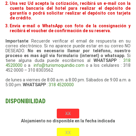
Una vez Ud acepta la cotización, recibirá un e-mail con la
cuenta bancaria del hotel para realizar el depósito de
garantía o podrá solicitar realizar el depósito con tarjeta
de crédito.
Envía e-mail o WhatsApp con foto de la consignación y
recibirá el voucher de confirmación de su reserva.
Importante
: Recuerde verificar el email de respuesta en su
correo electrónico. Si no aparece puede estar en su correo NO
DESEADO.
No es necesario llamar por teléfono, nuestro
proceso es mas ágil via formulario (internet) o whatsapp.
Si
tiene alguna duda puede escribirnos al
WHATSAPP
:
318
4520000
o a
info@turismoquindio.com
o a los celulares : 318
452 0000 – 310 8303562
de lunes a viernes de 8:00 a.m. a 8:00 pm. Sábados de 9:00 a.m. a
5:00 pm.
WHATSAPP
:
318 4520000
DISPONIBILIDAD
XX
Alojamiento no disponible en la fecha indicada
XX