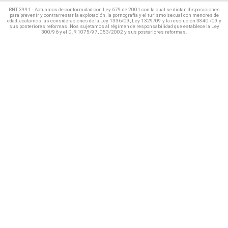
RNT 3991 - Actuamos de conformidad con Ley 679 de 2001 con la cual se dictan disposiciones
para prevenir y contrarrestar la explotación, la pornografía y el turismo sexual con menores de
edad, acatamos las consideraciones de la Ley 1336/09, Ley 1329/09 y la resolución 3840 /09 y
sus posteriores reformas .Nos sujetamos al régimen de responsabilidad que establece la Ley
300/96 y el D.R 1075/97, 053/2002 y sus posteriores reformas.