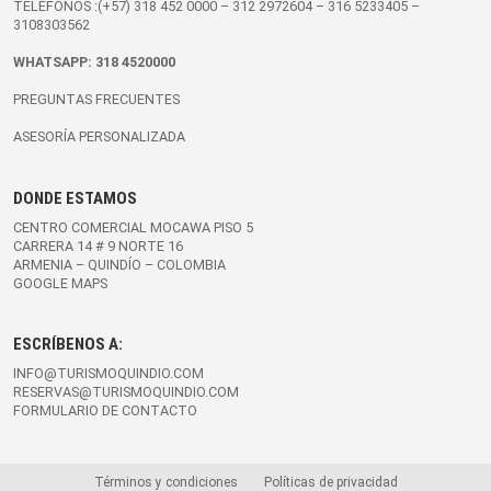
TELÉFONOS :(+57)
318 452 0000
–
312 2972604
–
316 5233405
–
3108303562
WHATSAPP:
318 4520000
PREGUNTAS FRECUENTES
ASESORÍA PERSONALIZADA
DONDE ESTAMOS
CENTRO COMERCIAL MOCAWA PISO 5
CARRERA 14 # 9 NORTE 16
ARMENIA – QUINDÍO – COLOMBIA
GOOGLE MAPS
ESCRÍBENOS A:
INFO@TURISMOQUINDIO.COM
RESERVAS@TURISMOQUINDIO.COM
FORMULARIO DE CONTACTO
Términos y condiciones
Políticas de privacidad