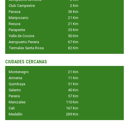
Club Campestre
2 Km
Panaca
38 Km
Mariposario
21 Km
Recuca
21 Km
Parapente
35 Km
Valle de Cocora
50 Km
Aeropuerto Pereira
67 Km
Termales Santa Rosa
82 Km
CIUDADES CERCANAS
Montenegro
21 Km
Armenia
11 Km
Quimbaya
31 Km
Salento
40 Km
Pereira
57 Km
Manizales
110 Km
Cali
167 Km
Medellín
289 Km