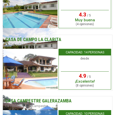
4.3
/ 5
Muy buena
(4 opiniones)
CASA DE CAMPO LA CLARITA
La Tebaida / Club Campestre
CAPACIDAD: 14 PERSONAS
desde:
4.9
/ 5
¡Excelente!
(8 opiniones)
CASA CAMPESTRE GALERAZAMBA
La Tebaida / Club Campestre
CAPACIDAD: 10 PERSONAS