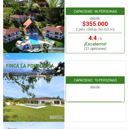
La Tebaida / Club Campestre
CAPACIDAD: 96 PERSONAS
desde:
$355.000
2 pers /desay. No incl Iva
4.4
/ 5
¡Excelente!
(21 opiniones)
FINCA LA PONDEROSA
La Tebaida / Club Campestre
CAPACIDAD: 10 PERSONAS
desde: