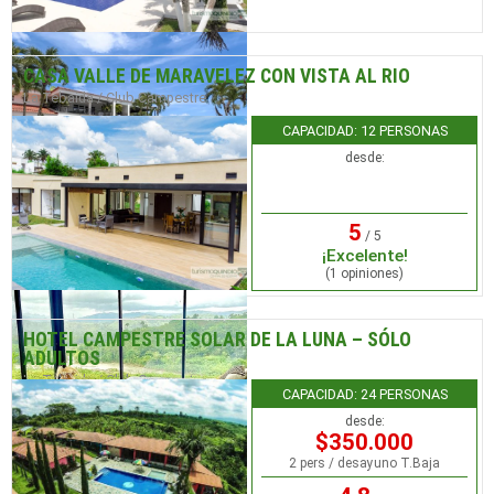
CASA VALLE DE MARAVELEZ CON VISTA AL RIO
La Tebaida / Club Campestre
CAPACIDAD: 12 PERSONAS
desde:
5
/ 5
¡Excelente!
(1 opiniones)
HOTEL CAMPESTRE SOLAR DE LA LUNA – SÓLO
ADULTOS
La Tebaida / Club Campestre
CAPACIDAD: 24 PERSONAS
desde:
$350.000
2 pers / desayuno T.Baja