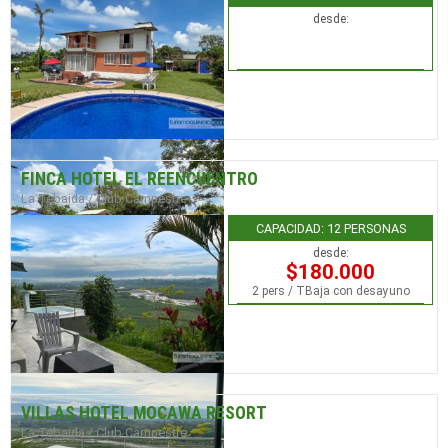
desde:
FINCA HOTEL EL REENCUENTRO
La Tebaida / Club Campestre
CAPACIDAD: 12 PERSONAS
desde:
$180.000
2 pers / TBaja con desayuno
VILLAS HOTEL MOCAWA RESORT
La Tebaida / Club Campestre