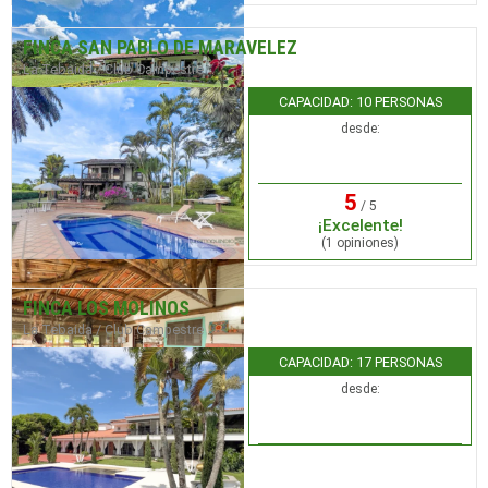
FINCA SAN PABLO DE MARAVELEZ
La Tebaida / Club Campestre
CAPACIDAD: 10 PERSONAS
desde:
5
/ 5
¡Excelente!
(1 opiniones)
FINCA LOS MOLINOS
La Tebaida / Club Campestre
CAPACIDAD: 17 PERSONAS
desde: