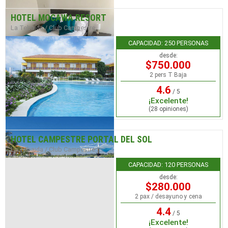
HOTEL MOCAWA RESORT
La Tebaida / Club Campestre
CAPACIDAD: 250 PERSONAS
desde:
$750.000
2 pers T Baja
4.6
/ 5
¡Excelente!
(28 opiniones)
HOTEL CAMPESTRE PORTAL DEL SOL
La Tebaida / Club Campestre
CAPACIDAD: 120 PERSONAS
desde:
$280.000
2 pax / desayuno y cena
4.4
/ 5
¡Excelente!