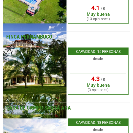
4.1
/ 5
Muy buena
(13 opiniones)
FINCA PERNAMBUCO
La Tebaida / Club Campestre
CAPACIDAD: 15 PERSONAS
desde:
4.3
/ 5
Muy buena
(3 opiniones)
CASA DE CAMPO SANTA ANA
La Tebaida / Club Campestre
CAPACIDAD: 18 PERSONAS
desde: