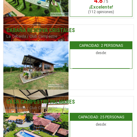
4.8
/ 5
¡Excelente!
(112 opiniones)
CABAÑA RESERVA CRISTALES
La Tebaida / Club Campestre
CAPACIDAD: 2 PERSONAS
desde:
CASA CAMPESTRE PALMARES
La Tebaida / Club Campestre
CAPACIDAD: 25 PERSONAS
desde: