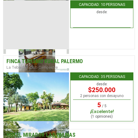
CAPACIDAD: 10 PERSONAS
desde:
FINCA TURISMO RURAL PALERMO
La Tebaida / Club Campestre
CAPACIDAD: 35 PERSONAS
desde:
$250.000
2 personas con desayuno
5
/ 5
¡Excelente!
(1 opiniones)
HOTEL MIRADOR LAS PALMAS