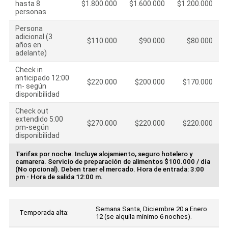
hasta 8
$1.800.000
$1.600.000
$1.200.000
personas
Persona
adicional (3
$110.000
$90.000
$80.000
años en
adelante)
Check in
anticipado 12:00
$220.000
$200.000
$170.000
m- según
disponibilidad
Check out
extendido 5:00
$270.000
$220.000
$220.000
pm-según
disponibilidad
Tarifas por noche. Incluye alojamiento, seguro hotelero y
camarera. Servicio de preparación de alimentos $100.000 / día
(No opcional). Deben traer el mercado. Hora de entrada: 3:00
pm - Hora de salida 12:00 m.
Semana Santa, Diciembre 20 a Enero
Temporada alta:
12 (se alquila mínimo 6 noches).