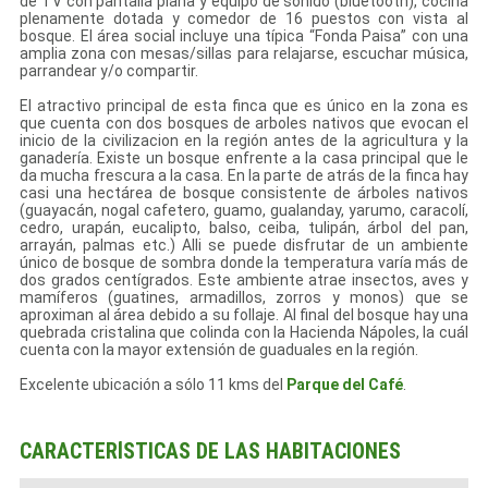
de TV con pantalla plana y equipo de sonido (bluetooth), cocina
plenamente dotada y comedor de 16 puestos con vista al
bosque. El área social incluye una típica “Fonda Paisa” con una
amplia zona con mesas/sillas para relajarse, escuchar música,
parrandear y/o compartir.
El atractivo principal de esta finca que es único en la zona es
que cuenta con dos bosques de arboles nativos que evocan el
inicio de la civilizacion en la región antes de la agricultura y la
ganadería. Existe un bosque enfrente a la casa principal que le
da mucha frescura a la casa. En la parte de atrás de la finca hay
casi una hectárea de bosque consistente de árboles nativos
(guayacán, nogal cafetero, guamo, gualanday, yarumo, caracolí,
cedro, urapán, eucalipto, balso, ceiba, tulipán, árbol del pan,
arrayán, palmas etc.) Alli se puede disfrutar de un ambiente
único de bosque de sombra donde la temperatura varía más de
dos grados centígrados. Este ambiente atrae insectos, aves y
mamíferos (guatines, armadillos, zorros y monos) que se
aproximan al área debido a su follaje. Al final del bosque hay una
quebrada cristalina que colinda con la Hacienda Nápoles, la cuál
cuenta con la mayor extensión de guaduales en la región.
Excelente ubicación a sólo 11 kms del
Parque del Café
.
CARACTERÍSTICAS DE LAS HABITACIONES