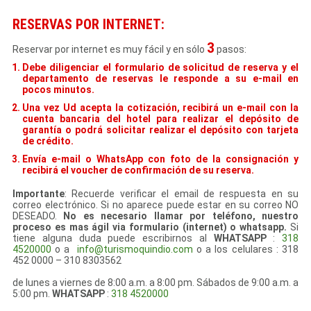
RESERVAS POR INTERNET:
3
Reservar por internet es muy fácil y en sólo
pasos:
Debe diligenciar el formulario de solicitud de reserva y el
departamento de reservas le responde a su e-mail en
pocos minutos.
Una vez Ud acepta la cotización, recibirá un e-mail con la
cuenta bancaria del hotel para realizar el depósito de
garantía o podrá solicitar realizar el depósito con tarjeta
de crédito.
Envía e-mail o WhatsApp con foto de la consignación y
recibirá el voucher de confirmación de su reserva.
Importante
: Recuerde verificar el email de respuesta en su
correo electrónico. Si no aparece puede estar en su correo NO
DESEADO.
No es necesario llamar por teléfono, nuestro
proceso es mas ágil via formulario (internet) o whatsapp.
Si
tiene alguna duda puede escribirnos al
WHATSAPP
:
318
4520000
o a
info@turismoquindio.com
o a los celulares : 318
452 0000 – 310 8303562
de lunes a viernes de 8:00 a.m. a 8:00 pm. Sábados de 9:00 a.m. a
5:00 pm.
WHATSAPP
:
318 4520000