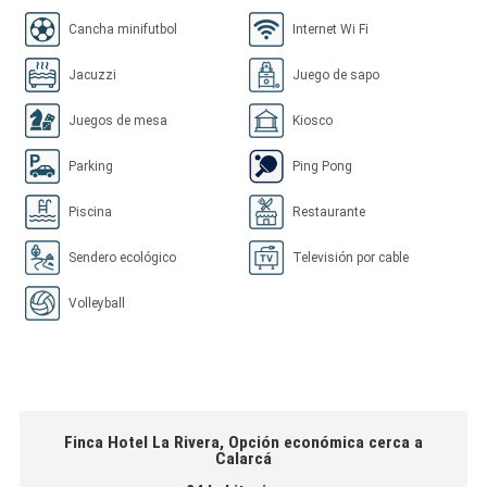
Cancha minifutbol
Internet Wi Fi
Jacuzzi
Juego de sapo
Juegos de mesa
Kiosco
Parking
Ping Pong
Piscina
Restaurante
Sendero ecológico
Televisión por cable
Volleyball
Finca Hotel La Rivera, Opción económica cerca a
Calarcá