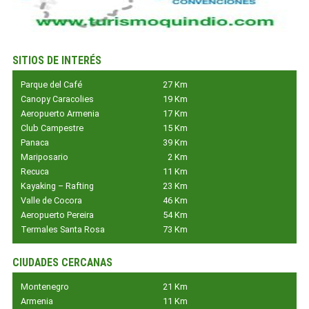
SITIOS DE INTERÉS
Parque del Café
27 Km
Canopy Caracolies
19 Km
Aeropuerto Armenia
17 Km
Club Campestre
15 Km
Panaca
39 Km
Mariposario
2 Km
Recuca
11 Km
Kayaking – Rafting
23 Km
Valle de Cocora
46 Km
Aeropuerto Pereira
54 Km
Termales Santa Rosa
73 Km
CIUDADES CERCANAS
Montenegro
21 Km
Armenia
11 Km