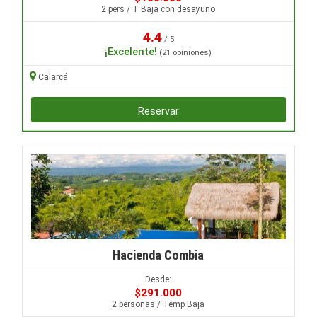
2 pers / T Baja con desayuno
4.4
/ 5
¡Excelente!
(21 opiniones)
Calarcá
Reservar
Hacienda Combia
Desde:
$291.000
2 personas / Temp Baja