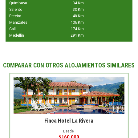
Quimbaya
34 Km
Salento
30 Km
Pereira
48 Km
Manizales
106 Km
Cali
174 Km
Medellín
291 Km
COMPARAR CON OTROS ALOJAMIENTOS SIMILARES
Finca Hotel La Rivera
Desde:
$160.000