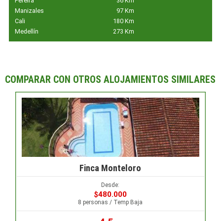
Pereira
36 Km
Manizales
97 Km
Cali
180 Km
Medellín
273 Km
COMPARAR CON OTROS ALOJAMIENTOS SIMILARES
Finca Monteloro
Desde:
$480.000
8 personas / Temp Baja