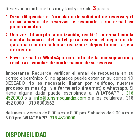
3
Reservar por internet es muy fácil y en sólo
pasos:
Debe diligenciar el formulario de solicitud de reserva y el
departamento de reservas le responde a su e-mail en
pocos minutos.
Una vez Ud acepta la cotización, recibirá un e-mail con la
cuenta bancaria del hotel para realizar el depósito de
garantía o podrá solicitar realizar el depósito con tarjeta
de crédito.
Envía e-mail o WhatsApp con foto de la consignación y
recibirá el voucher de confirmación de su reserva.
Importante
: Recuerde verificar el email de respuesta en su
correo electrónico. Si no aparece puede estar en su correo NO
DESEADO.
No es necesario llamar por teléfono, nuestro
proceso es mas ágil via formulario (internet) o whatsapp.
Si
tiene alguna duda puede escribirnos al
WHATSAPP
:
318
4520000
o a
info@turismoquindio.com
o a los celulares : 318
452 0000 – 310 8303562
de lunes a viernes de 8:00 a.m. a 8:00 pm. Sábados de 9:00 a.m. a
5:00 pm.
WHATSAPP
:
318 4520000
DISPONIBILIDAD