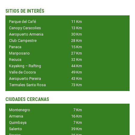
SITIOS DE INTERÉS
Parque del Café
11 Km
Canopy Caracolies
13 Km
Aeropuerto Armenia
30 Km
Club Campestre
28 Km
Panaca
15 Km
Mariposario
27 Km
Recuca
32 Km
Kayaking – Rafting
44 Km
Valle de Cocora
49 Km
Aeropuerto Pereira
43 Km
Termales Santa Rosa
73 Km
CIUDADES CERCANAS
Montenegro
7 Km
Armenia
16 Km
Quimbaya
7 Km
Salento
39 Km