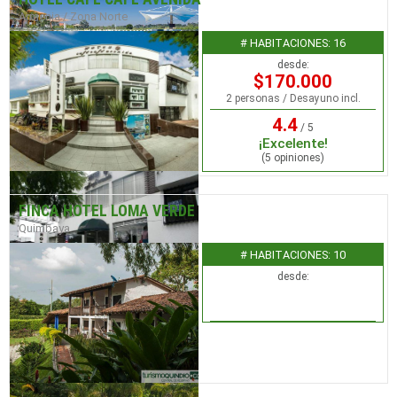
Armenia / Zona Norte
# HABITACIONES: 16
desde:
$170.000
2 personas / Desayuno incl.
4.4
/ 5
¡Excelente!
(5 opiniones)
FINCA HOTEL LOMA VERDE
Quimbaya
# HABITACIONES: 10
desde: