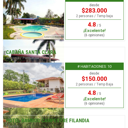
desde:
$283.000
2 personas / Temp baja
4.8
/ 5
¡Excelente!
(6 opiniones)
CABAÑA SANTA CLARA
Armenia / Parque del Café
# HABITACIONES: 10
desde:
$150.000
2 personas / Temp Baja
4.8
/ 5
¡Excelente!
(6 opiniones)
HOTEL BAMBOO CAMPESTRE FILANDIA
Filandia