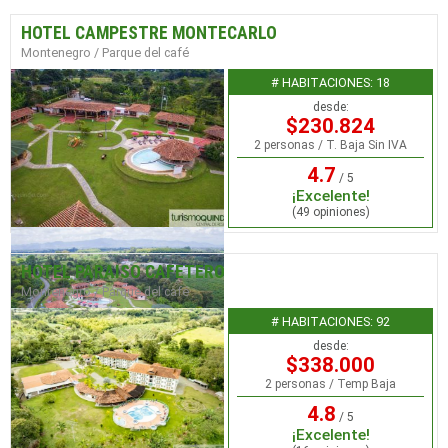
HOTEL CAMPESTRE MONTECARLO
Montenegro / Parque del café
# HABITACIONES: 18
desde:
$230.824
2 personas / T. Baja Sin IVA
4.7
/ 5
¡Excelente!
(49 opiniones)
HOTEL PARAISO CAFETERO
Montenegro / Parque del café
# HABITACIONES: 92
desde:
$338.000
2 personas / Temp Baja
4.8
/ 5
¡Excelente!