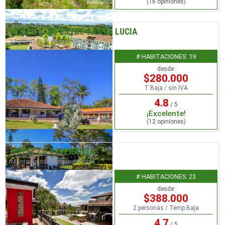
(16 opiniones)
HOTEL CAMPESTRE SANTA LUCIA
Montenegro / Parque del café
# HABITACIONES: 19
desde:
$280.000
T Baja / sin IVA
4.8
/ 5
¡Excelente!
(12 opiniones)
HOTEL LA ESPERANZA
Montenegro / Parque del café
# HABITACIONES: 23
desde:
$388.000
2 personas / Temp Baja
4.7
/ 5