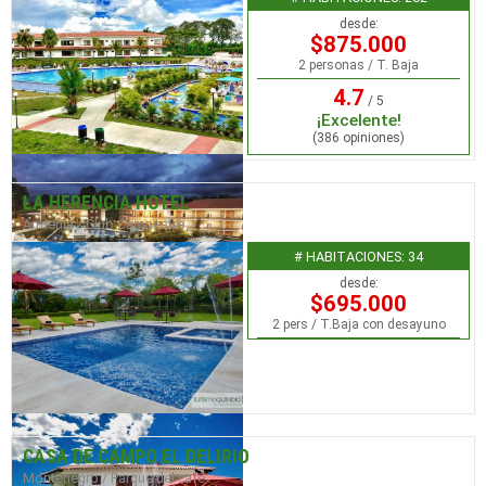
desde:
$875.000
2 personas / T. Baja
4.7
/ 5
¡Excelente!
(386 opiniones)
LA HERENCIA HOTEL
Armenia / Club Campestre
# HABITACIONES: 34
desde:
$695.000
2 pers / T.Baja con desayuno
CASA DE CAMPO EL DELIRIO
Montenegro / Parque del café