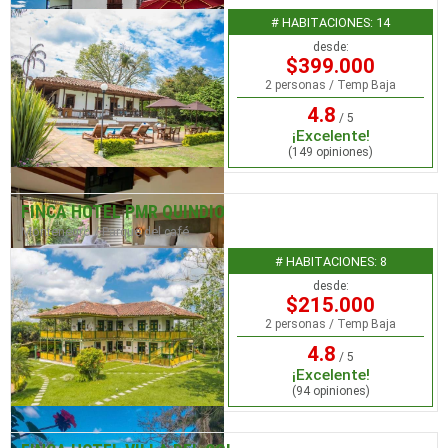
# HABITACIONES: 14
desde:
$399.000
2 personas / Temp Baja
4.8
/ 5
¡Excelente!
(149 opiniones)
FINCA HOTEL PMR QUINDIO
Montenegro / Parque del café
# HABITACIONES: 8
desde:
$215.000
2 personas / Temp Baja
4.8
/ 5
¡Excelente!
(94 opiniones)