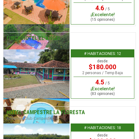
4.6
/ 5
¡Excelente!
(15 opiniones)
FINCA HOTEL EL ANGEL
Armenia / Parque del Café
# HABITACIONES: 12
desde:
$180.000
2 personas / Temp Baja
4.5
/ 5
¡Excelente!
(83 opiniones)
HOTEL CAMPESTRE LA FLORESTA
Armenia / Club Campestre
# HABITACIONES: 18
desde: