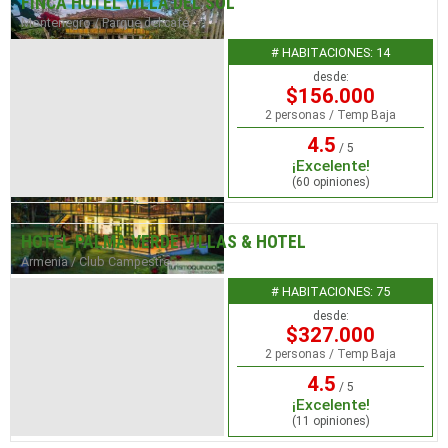
FINCA HOTEL VILLA DEL SOL
Montenegro / Parque del café
# HABITACIONES: 14
desde:
$156.000
2 personas / Temp Baja
4.5
/ 5
¡Excelente!
(60 opiniones)
HOTEL PALMA VERDE VILLAS & HOTEL
Armenia / Club Campestre
# HABITACIONES: 75
desde:
$327.000
2 personas / Temp Baja
4.5
/ 5
¡Excelente!
(11 opiniones)