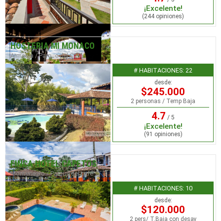
¡Excelente!
(244 opiniones)
HOSTERIA MI MONACO
Armenia / Parque del Café
# HABITACIONES: 22
desde:
$245.000
2 personas / Temp Baja
4.7
/ 5
¡Excelente!
(91 opiniones)
FINCA HOTEL CAFETOS
Montenegro / Parque del café
# HABITACIONES: 10
desde:
$120.000
2 pers/ T.Baja con desay