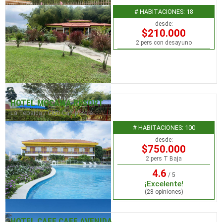
# HABITACIONES: 18
desde:
$210.000
2 pers con desayuno
HOTEL MOCAWA RESORT
La Tebaida / Club Campestre
# HABITACIONES: 100
desde:
$750.000
2 pers T Baja
4.6
/ 5
¡Excelente!
(28 opiniones)
HOTEL CAFE CAFE AVENIDA