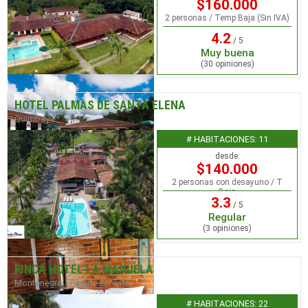
$160.000
2 personas / Temp Baja (Sin IVA)
4.2
/ 5
Muy buena
(30 opiniones)
HOTEL PALMAS DE SANTA ELENA
Quimbaya
# HABITACIONES: 11
desde:
$140.000
2 personas con desayuno / T
Baja
3.3
/ 5
Regular
(3 opiniones)
FINCA HOTEL LA MANUELA
Montenegro / Parque del café
# HABITACIONES: 22