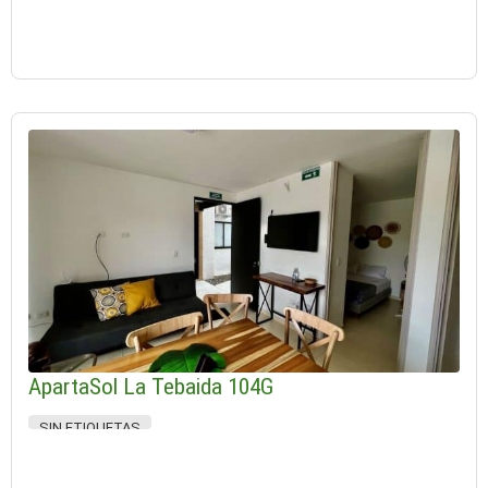
ApartaSol La Tebaida 104G
SIN ETIQUETAS