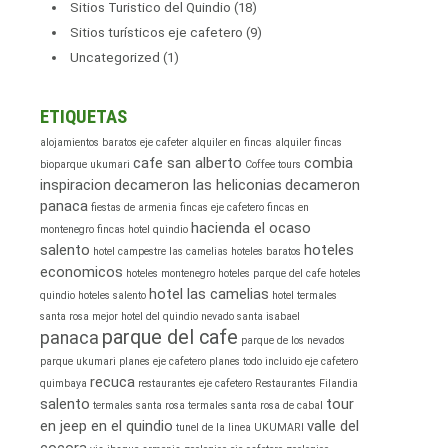
Sitios Turistico del Quindio
(18)
Sitios turísticos eje cafetero
(9)
Uncategorized
(1)
ETIQUETAS
alojamientos baratos eje cafeter
alquiler en fincas
alquiler fincas
cafe san alberto
combia
bioparque ukumari
Coffee tours
inspiracion
decameron las heliconias
decameron
panaca
fiestas de armenia
fincas eje cafetero
fincas en
hacienda el ocaso
montenegro
fincas hotel quindio
salento
hoteles
hotel campestre las camelias
hoteles baratos
economicos
hoteles montenegro
hoteles parque del cafe
hoteles
hotel las camelias
quindio
hoteles salento
hotel termales
santa rosa
mejor hotel del quindio
nevado santa isabael
parque del cafe
panaca
parque de los nevados
parque ukumari
planes eje cafetero
planes todo incluido eje cafetero
recuca
quimbaya
restaurantes eje cafetero
Restaurantes Filandia
salento
tour
termales santa rosa
termales santa rosa de cabal
en jeep en el quindio
valle del
tunel de la linea
UKUMARI